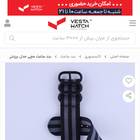
صفحه اصلی
اکسسوری
بند ساعت
بند ساعت مچی مدل برزنتی نیتو B/T/22mm