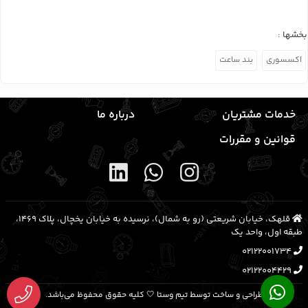
بخشها :
اکسسوری
بند ساعت
خدمات مشتریان
درباره ما
قوانین و مقررات
قلهک، خیابان شریعتی (رو به شمال)، نرسیده به خیابان یخچال، پلاک ۱۴۶۹،
طبقه اول، واحد یک
02122001734
02122004429
طراحی و ساخت توسط تیم وستا 🤍 کلیه حقوق محفوظ می‌باشد.