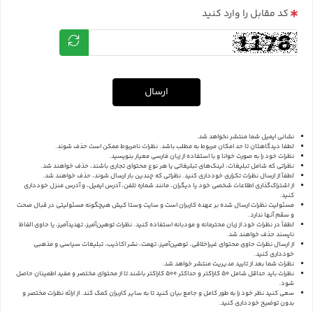
کد مقابل را وارد کنید
ارسال
نشانی ایمیل شما منتشر نخواهد شد.
لطفا دیدگاهتان تا حد امکان مربوط به مطلب باشد. نظرات نامربوط ممکن است حذف شوند.
نظرات خود را به صورت خوانا و با استفاده از زبان فارسی معیار بنویسید.
نظراتی که شامل تبلیغات، لینک‌های تبلیغاتی یا هر نوع محتوای تجاری باشند، حذف خواهند شد.
لطفاً از ارسال نظرات تکراری خودداری کنید. نظراتی که چندین بار ارسال شوند، حذف خواهند شد.
از اشتراک‌گذاری اطلاعات شخصی خود یا دیگران، مانند شماره تلفن، آدرس ایمیل، و آدرس منزل خودداری
کنید.
مسئولیت نظرات ارسال شده بر عهده کاربران است و سایت وستا کیش هیچگونه مسئولیتی در قبال صحت
و سقم آنها ندارد.
لطفاً در نظرات خود از زبان محترمانه و مودبانه استفاده کنید. نظرات توهین‌آمیز، تهدیدآمیز، یا حاوی الفاظ
ناپسند حذف خواهند شد.
از ارسال نظرات حاوی محتوای غیراخلاقی، توهین‌آمیز، تهمت، نشر اکاذیب، تبلیغات سیاسی و مذهبی
خودداری کنید.
نظرات شما بعد از تایید مدیریت منتشر خواهد شد.
نظرات باید حداقل شامل 50 کاراکتر و حداکثر 500 کاراکتر باشند تا از محتوای مختصر و مفید اطمینان حاصل
شود.
سعی کنید نظر خود را به طور کامل و جامع بیان کنید تا به سایر کاربران کمک کند.
از ارائه نظرات مختصر و
بدون توضیح خودداری کنید.