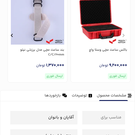
باکس ساعت مچی وستا واچ
بند ساعت مچی مدل برزنتی نیتو
ب
m
C/C/20mm
0
1,370,000
9,200,000
تومان
تومان
ارسال فوری
ارسال فوری
مشخصات محصول
توضیحات
بازخوردها
مناسب برای
آقایان و بانوان