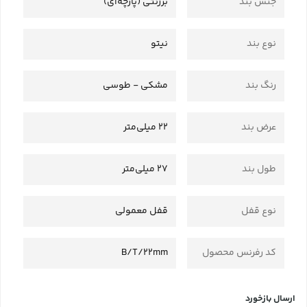
جنس بند
برزنتی (پارچه‌ای)
نوع بند
نیتو
رنگ بند
مشکی - طوسی
عرض بند
22 میلی‌متر
طول بند
27 میلی‌متر
نوع قفل
قفل معمولی
کد رفرنس محصول
B/T/22mm
ارسال بازخورد