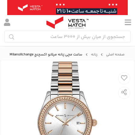
صفحه اصلی
زنانه
ساعت مچی زنانه میلانو اکسچنج MilanoXchange مدل MXL72002