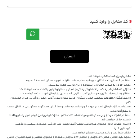
کد مقابل را وارد کنید
ارسال
نشانی ایمیل شما منتشر نخواهد شد.
لطفا دیدگاهتان تا حد امکان مربوط به مطلب باشد. نظرات نامربوط ممکن است حذف شوند.
نظرات خود را به صورت خوانا و با استفاده از زبان فارسی معیار بنویسید.
نظراتی که شامل تبلیغات، لینک‌های تبلیغاتی یا هر نوع محتوای تجاری باشند، حذف خواهند شد.
لطفاً از ارسال نظرات تکراری خودداری کنید. نظراتی که چندین بار ارسال شوند، حذف خواهند شد.
از اشتراک‌گذاری اطلاعات شخصی خود یا دیگران، مانند شماره تلفن، آدرس ایمیل، و آدرس منزل خودداری
کنید.
مسئولیت نظرات ارسال شده بر عهده کاربران است و سایت وستا کیش هیچگونه مسئولیتی در قبال صحت
و سقم آنها ندارد.
لطفاً در نظرات خود از زبان محترمانه و مودبانه استفاده کنید. نظرات توهین‌آمیز، تهدیدآمیز، یا حاوی الفاظ
ناپسند حذف خواهند شد.
از ارسال نظرات حاوی محتوای غیراخلاقی، توهین‌آمیز، تهمت، نشر اکاذیب، تبلیغات سیاسی و مذهبی
خودداری کنید.
نظرات شما بعد از تایید مدیریت منتشر خواهد شد.
نظرات باید حداقل شامل 50 کاراکتر و حداکثر 500 کاراکتر باشند تا از محتوای مختصر و مفید اطمینان حاصل