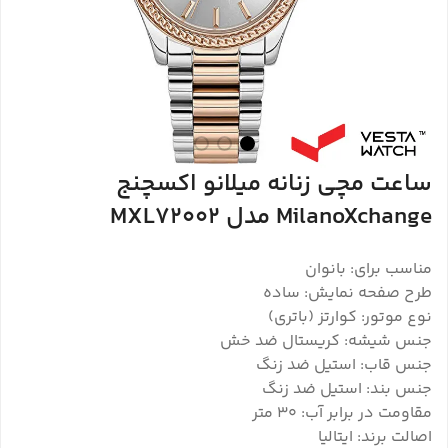
ساعت مچی زنانه میلانو اکسچنج
MilanoXchange مدل MXL72002
مناسب برای: بانوان
طرح صفحه نمایش: ساده
نوع موتور: کوارتز (باتری)
جنس شیشه: کریستال ضد خش
جنس قاب: استیل ضد زنگ
جنس بند: استیل ضد زنگ
مقاومت در برابر آب: 30 متر
اصالت برند: ایتالیا