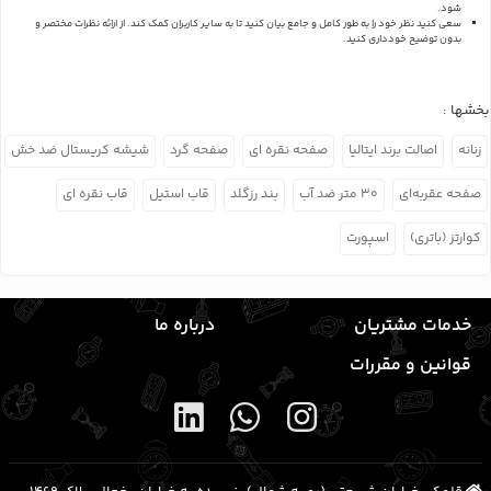
شود.
سعی کنید نظر خود را به طور کامل و جامع بیان کنید تا به سایر کاربران کمک کند.
از ارائه نظرات مختصر و
بدون توضیح خودداری کنید.
بخشها :
زنانه
اصالت برند ایتالیا
صفحه نقره ای
صفحه گرد
شیشه کریستال ضد خش
صفحه عقربه‌ای
۳۰ متر ضد آب
بند رزگلد
قاب استیل
قاب نقره ای
کوارتز (باتری)
اسپورت
خدمات مشتریان
درباره ما
قوانین و مقررات