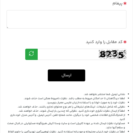
پیغام
کد مقابل را وارد کنید
ارسال
نشانی ایمیل شما منتشر نخواهد شد.
لطفا دیدگاهتان تا حد امکان مربوط به مطلب باشد. نظرات نامربوط ممکن است حذف شوند.
نظرات خود را به صورت خوانا و با استفاده از زبان فارسی معیار بنویسید.
نظراتی که شامل تبلیغات، لینک‌های تبلیغاتی یا هر نوع محتوای تجاری باشند، حذف خواهند شد.
لطفاً از ارسال نظرات تکراری خودداری کنید. نظراتی که چندین بار ارسال شوند، حذف خواهند شد.
از اشتراک‌گذاری اطلاعات شخصی خود یا دیگران، مانند شماره تلفن، آدرس ایمیل، و آدرس منزل خودداری
کنید.
مسئولیت نظرات ارسال شده بر عهده کاربران است و سایت وستا کیش هیچگونه مسئولیتی در قبال صحت
و سقم آنها ندارد.
لطفاً در نظرات خود از زبان محترمانه و مودبانه استفاده کنید. نظرات توهین‌آمیز، تهدیدآمیز، یا حاوی الفاظ