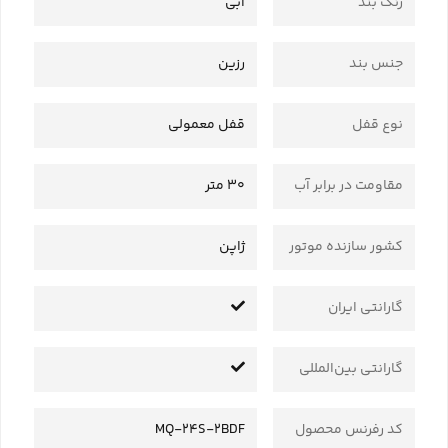
رنگ بند
آبی
جنس بند
رزین
نوع قفل
قفل معمولی
مقاومت در برابر آب
30 متر
کشور سازنده موتور
ژاپن
گارانتی ایران
گارانتی بین‌المللی
کد رفرنس محصول
MQ-24S-2BDF