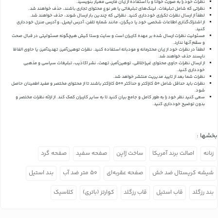
نظرات خود را به صورت خوانا و با استفاده از زبان فارسی معیار بنویسید.
نظراتی که شامل تبلیغات، لینک‌های تبلیغاتی یا هر نوع محتوای تجاری باشند، حذف خواهند شد.
لطفاً از ارسال نظرات تکراری خودداری کنید. نظراتی که چندین بار ارسال شوند، حذف خواهند شد.
از اشتراک‌گذاری اطلاعات شخصی خود یا دیگران، مانند شماره تلفن، آدرس ایمیل، و آدرس منزل خودداری
کنید.
مسئولیت نظرات ارسال شده بر عهده کاربران است و سایت وستا کیش هیچگونه مسئولیتی در قبال صحت
و سقم آنها ندارد.
لطفاً در نظرات خود از زبان محترمانه و مودبانه استفاده کنید. نظرات توهین‌آمیز، تهدیدآمیز، یا حاوی الفاظ
ناپسند حذف خواهند شد.
از ارسال نظرات حاوی محتوای غیراخلاقی، توهین‌آمیز، تهمت، نشر اکاذیب، تبلیغات سیاسی و مذهبی
خودداری کنید.
نظرات شما بعد از تایید مدیریت منتشر خواهد شد.
نظرات باید حداقل شامل 50 کاراکتر و حداکثر 500 کاراکتر باشند تا از محتوای مختصر و مفید اطمینان حاصل
شود.
سعی کنید نظر خود را به طور کامل و جامع بیان کنید تا به سایر کاربران کمک کند.
از ارائه نظرات مختصر و
بدون توضیح خودداری کنید.
بخشها :
زنانه
اصالت برند آمریکا
ساخت ژاپن
صفحه سفید
صفحه گرد
شیشه کریستال ضد خش
صفحه عقربه‌ای
۵۰ متر ضد آب
بند استیل
بند رزگلد
قاب استیل
قاب رزگلد
کوارتز (باتری)
کلاسیک