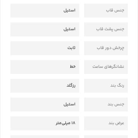
جنس قاب
استیل
جنس پشت قاب
استیل
چرخش دور قاب
ثابت
نشانگرهای ساعت
خط
رنگ بند
رزگلد
جنس بند
استیل
عرض بند
18 میلی‌متر