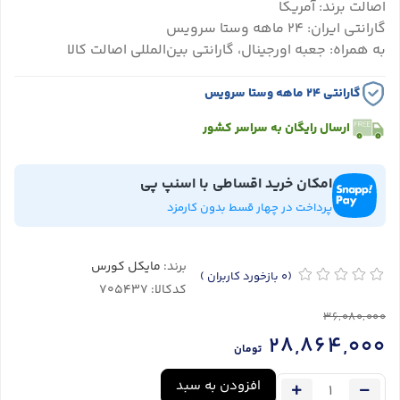
اصالت برند: آمریکا
گارانتی ایران: ۲۴ ماهه وستا سرویس
به همراه: جعبه اورجینال، گارانتی بین‌المللی اصالت کالا
گارانتی ۲۴ ماهه وستا سرویس
ارسال رایگان به سراسر کشور
امکان خرید اقساطی با اسنپ پی
پرداخت در چهار قسط بدون کارمزد
برند:
مایکل کورس
(0
بازخورد کاربران
)
کدکالا:
36,080,000
28,864,000
تومان
افزودن به سبد