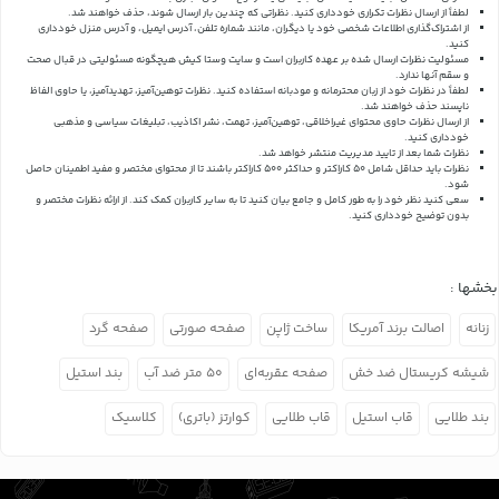
لطفاً از ارسال نظرات تکراری خودداری کنید. نظراتی که چندین بار ارسال شوند، حذف خواهند شد.
از اشتراک‌گذاری اطلاعات شخصی خود یا دیگران، مانند شماره تلفن، آدرس ایمیل، و آدرس منزل خودداری
کنید.
مسئولیت نظرات ارسال شده بر عهده کاربران است و سایت وستا کیش هیچگونه مسئولیتی در قبال صحت
و سقم آنها ندارد.
لطفاً در نظرات خود از زبان محترمانه و مودبانه استفاده کنید. نظرات توهین‌آمیز، تهدیدآمیز، یا حاوی الفاظ
ناپسند حذف خواهند شد.
از ارسال نظرات حاوی محتوای غیراخلاقی، توهین‌آمیز، تهمت، نشر اکاذیب، تبلیغات سیاسی و مذهبی
خودداری کنید.
نظرات شما بعد از تایید مدیریت منتشر خواهد شد.
نظرات باید حداقل شامل 50 کاراکتر و حداکثر 500 کاراکتر باشند تا از محتوای مختصر و مفید اطمینان حاصل
شود.
سعی کنید نظر خود را به طور کامل و جامع بیان کنید تا به سایر کاربران کمک کند.
از ارائه نظرات مختصر و
بدون توضیح خودداری کنید.
بخشها :
زنانه
اصالت برند آمریکا
ساخت ژاپن
صفحه صورتی
صفحه گرد
شیشه کریستال ضد خش
صفحه عقربه‌ای
۵۰ متر ضد آب
بند استیل
بند طلایی
قاب استیل
قاب طلایی
کوارتز (باتری)
کلاسیک