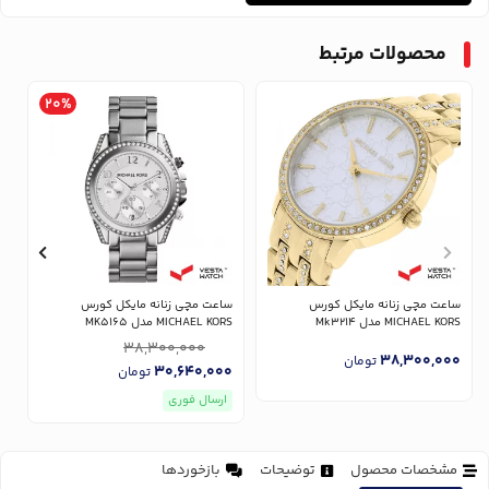
محصولات مرتبط
20%
ساعت مچی زنانه مایکل کورس
ساعت مچی زنانه مایکل کورس
س
MICHAEL KORS مدل Mk3214
MICHAEL KORS مدل MK5165
RS
38,300,000
0
38,300,000
تومان
30,640,000
تومان
ارسال فوری
مشخصات محصول
توضیحات
بازخوردها