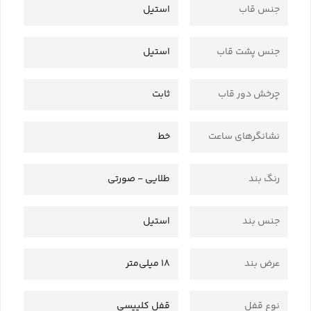
جنس قاب
استیل
جنس پشت قاب
استیل
چرخش دور قاب
ثابت
نشانگرهای ساعت
خط
رنگ بند
طلایی - صورتی
جنس بند
استیل
عرض بند
18 میلی‌متر
نوع قفل
قفل کلیپسی