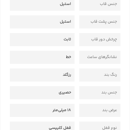
جنس قاب
استیل
جنس پشت قاب
استیل
چرخش دور قاب
ثابت
نشانگرهای ساعت
خط
رنگ بند
رزگلد
جنس بند
حصیری
عرض بند
18 میلی‌متر
نوع قفل
قفل کلیپسی