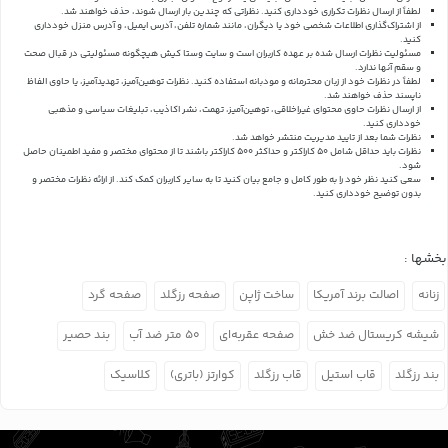
لطفاً از ارسال نظرات تکراری خودداری کنید. نظراتی که چندین بار ارسال شوند، حذف خواهند شد.
از اشتراک‌گذاری اطلاعات شخصی خود یا دیگران، مانند شماره تلفن، آدرس ایمیل، و آدرس منزل خودداری
کنید.
مسئولیت نظرات ارسال شده بر عهده کاربران است و سایت وستا کیش هیچگونه مسئولیتی در قبال صحت
و سقم آنها ندارد.
لطفاً در نظرات خود از زبان محترمانه و مودبانه استفاده کنید. نظرات توهین‌آمیز، تهدیدآمیز، یا حاوی الفاظ
ناپسند حذف خواهند شد.
از ارسال نظرات حاوی محتوای غیراخلاقی، توهین‌آمیز، تهمت، نشر اکاذیب، تبلیغات سیاسی و مذهبی
خودداری کنید.
نظرات شما بعد از تایید مدیریت منتشر خواهد شد.
نظرات باید حداقل شامل 50 کاراکتر و حداکثر 500 کاراکتر باشند تا از محتوای مختصر و مفید اطمینان حاصل
شود.
سعی کنید نظر خود را به طور کامل و جامع بیان کنید تا به سایر کاربران کمک کند.
از ارائه نظرات مختصر و
بدون توضیح خودداری کنید.
بخشها :
زنانه
اصالت برند آمریکا
ساخت ژاپن
صفحه رزگلد
صفحه گرد
شیشه کریستال ضد خش
صفحه عقربه‌ای
۵۰ متر ضد آب
بند حصیر
بند رزگلد
قاب استیل
قاب رزگلد
کوارتز (باتری)
کلاسیک