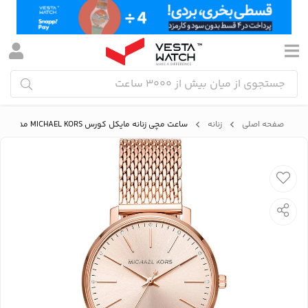
صفحه اصلی
زنانه
ساعت مچی زنانه مایکل کورس MICHAEL KORS مدل MK4340