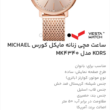
ساعت مچی زنانه مایکل کورس MICHAEL
KORS مدل MK4340
مناسب برای: بانوان
طرح صفحه نمایش: ساده
نوع موتور: کوارتز (باتری)
جنس شیشه: کریستال ضد خش
جنس قاب: استیل
جنس بند: حصیری
مقاومت در برابر آب: ۵۰ متر
اصالت برند: آمریکا