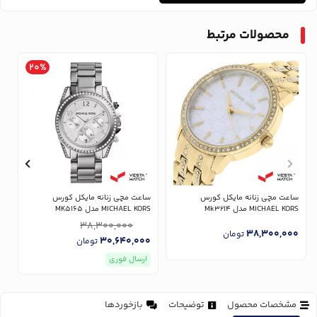
محصولات مرتبط
20%
ساعت مچی زنانه مایکل کورس
ساعت مچی زنانه مایکل کورس
س
MICHAEL KORS مدل Mk3214
MICHAEL KORS مدل MK5165
RS
38,300,000
0
38,300,000
تومان
30,640,000
تومان
ارسال فوری
مشخصات محصول
توضیحات
بازخوردها