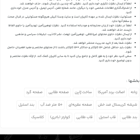
لطفاً از ارسال نظرات تکراری خودداری کنید. نظراتی که چندین بار ارسال شوند، حذف خواهند شد.
از اشتراک‌گذاری اطلاعات شخصی خود یا دیگران، مانند شماره تلفن، آدرس ایمیل، و آدرس منزل خودداری
کنید.
مسئولیت نظرات ارسال شده بر عهده کاربران است و سایت وستا کیش هیچگونه مسئولیتی در قبال صحت
و سقم آنها ندارد.
لطفاً در نظرات خود از زبان محترمانه و مودبانه استفاده کنید. نظرات توهین‌آمیز، تهدیدآمیز، یا حاوی الفاظ
ناپسند حذف خواهند شد.
از ارسال نظرات حاوی محتوای غیراخلاقی، توهین‌آمیز، تهمت، نشر اکاذیب، تبلیغات سیاسی و مذهبی
خودداری کنید.
نظرات شما بعد از تایید مدیریت منتشر خواهد شد.
نظرات باید حداقل شامل 50 کاراکتر و حداکثر 500 کاراکتر باشند تا از محتوای مختصر و مفید اطمینان حاصل
شود.
سعی کنید نظر خود را به طور کامل و جامع بیان کنید تا به سایر کاربران کمک کند.
از ارائه نظرات مختصر و
بدون توضیح خودداری کنید.
بخشها :
زنانه
اصالت برند آمریکا
ساخت ژاپن
صفحه طلایی
صفحه گرد
شیشه کریستال ضد خش
صفحه عقربه‌ای
۵۰ متر ضد آب
بند استیل
بند طلایی
قاب استیل
قاب طلایی
کوارتز (باتری)
کلاسیک