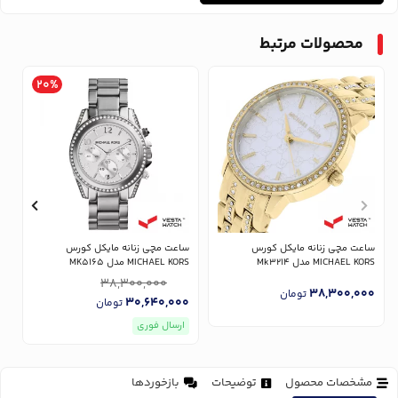
محصولات مرتبط
20%
ساعت مچی زنانه مایکل کورس
ساعت مچی زنانه مایکل کورس
س
MICHAEL KORS مدل Mk3214
MICHAEL KORS مدل MK5165
RS
38,300,000
0
38,300,000
تومان
30,640,000
تومان
ارسال فوری
مشخصات محصول
توضیحات
بازخوردها