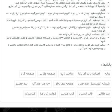
لطفاً از ارسال نظرات تکراری خودداری کنید. نظراتی که چندین بار ارسال شوند، حذف خواهند شد.
از اشتراک‌گذاری اطلاعات شخصی خود یا دیگران، مانند شماره تلفن، آدرس ایمیل، و آدرس منزل خودداری
کنید.
مسئولیت نظرات ارسال شده بر عهده کاربران است و سایت وستا کیش هیچگونه مسئولیتی در قبال صحت
و سقم آنها ندارد.
لطفاً در نظرات خود از زبان محترمانه و مودبانه استفاده کنید. نظرات توهین‌آمیز، تهدیدآمیز، یا حاوی الفاظ
ناپسند حذف خواهند شد.
از ارسال نظرات حاوی محتوای غیراخلاقی، توهین‌آمیز، تهمت، نشر اکاذیب، تبلیغات سیاسی و مذهبی
خودداری کنید.
نظرات شما بعد از تایید مدیریت منتشر خواهد شد.
نظرات باید حداقل شامل 50 کاراکتر و حداکثر 500 کاراکتر باشند تا از محتوای مختصر و مفید اطمینان حاصل
شود.
سعی کنید نظر خود را به طور کامل و جامع بیان کنید تا به سایر کاربران کمک کند.
از ارائه نظرات مختصر و
بدون توضیح خودداری کنید.
بخشها :
زنانه
اصالت برند آمریکا
ساخت ژاپن
صفحه طلایی
صفحه گرد
شیشه کریستال ضد خش
صفحه عقربه‌ای
۵۰ متر ضد آب
بند حصیر
بند طلایی
قاب استیل
قاب طلایی
کوارتز (باتری)
کلاسیک