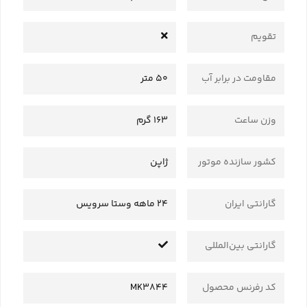
تقویم
مقاومت در برابر آب
50 متر
وزن ساعت
163 گرم
کشور سازنده موتور
ژاپن
گارانتی ایران
24 ماهه وستا سرویس
گارانتی بین‌المللی
کد رفرنس محصول
MK3844