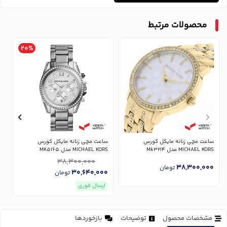
محصولات مرتبط
20%
ساعت مچی زنانه مایکل کورس
ساعت مچی زنانه مایکل کورس
س
MICHAEL KORS مدل Mk3214
MICHAEL KORS مدل MK5165
RS
38,300,000
0
38,300,000
تومان
30,640,000
تومان
ارسال فوری
مشخصات محصول
توضیحات
بازخوردها