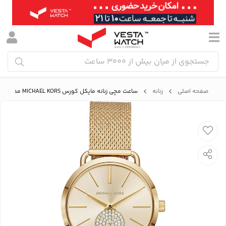
صفحه اصلی
زنانه
ساعت مچی زنانه مایکل کورس MICHAEL KORS مدل MK3844