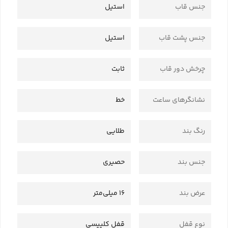
جنس قاب
استیل
جنس پشت قاب
استیل
چرخش دور قاب
ثابت
نشانگرهای ساعت
خط
رنگ بند
طلایی
جنس بند
حصیری
عرض بند
16 میلی‌متر
نوع قفل
قفل کلیپسی