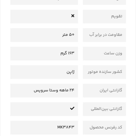
تقویم
مقاومت در برابر آب
50 متر
وزن ساعت
163 گرم
کشور سازنده موتور
ژاپن
گارانتی ایران
24 ماهه وستا سرویس
گارانتی بین‌المللی
کد رفرنس محصول
MK3843