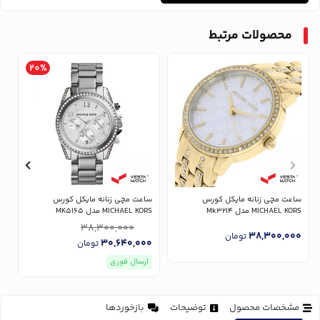
محصولات مرتبط
20%
ساعت مچی زنانه مایکل کورس
ساعت مچی زنانه مایکل کورس
س
MICHAEL KORS مدل Mk3214
MICHAEL KORS مدل MK5165
RS
38,300,000
0
38,300,000
تومان
30,640,000
تومان
ارسال فوری
مشخصات محصول
توضیحات
بازخوردها