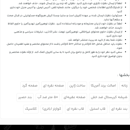
لطفاً از ارسال نظرات تکراری خودداری کنید. نظراتی که چندین بار ارسال شوند، حذف خواهند شد.
از اشتراک‌گذاری اطلاعات شخصی خود یا دیگران، مانند شماره تلفن، آدرس ایمیل، و آدرس منزل خودداری
کنید.
مسئولیت نظرات ارسال شده بر عهده کاربران است و سایت وستا کیش هیچگونه مسئولیتی در قبال صحت
و سقم آنها ندارد.
لطفاً در نظرات خود از زبان محترمانه و مودبانه استفاده کنید. نظرات توهین‌آمیز، تهدیدآمیز، یا حاوی الفاظ
ناپسند حذف خواهند شد.
از ارسال نظرات حاوی محتوای غیراخلاقی، توهین‌آمیز، تهمت، نشر اکاذیب، تبلیغات سیاسی و مذهبی
خودداری کنید.
نظرات شما بعد از تایید مدیریت منتشر خواهد شد.
نظرات باید حداقل شامل 50 کاراکتر و حداکثر 500 کاراکتر باشند تا از محتوای مختصر و مفید اطمینان حاصل
شود.
سعی کنید نظر خود را به طور کامل و جامع بیان کنید تا به سایر کاربران کمک کند.
از ارائه نظرات مختصر و
بدون توضیح خودداری کنید.
بخشها :
زنانه
اصالت برند آمریکا
ساخت ژاپن
صفحه نقره ای
صفحه گرد
شیشه کریستال ضد خش
صفحه عقربه‌ای
۵۰ متر ضد آب
بند حصیر
بند نقره ای
قاب استیل
قاب نقره ای
کوارتز (باتری)
کلاسیک