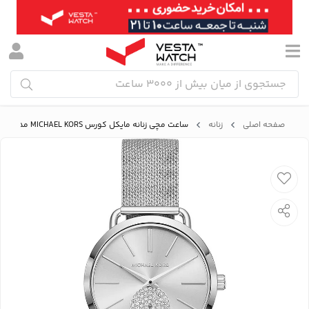
صفحه اصلی
زنانه
ساعت مچی زنانه مایکل کورس MICHAEL KORS مدل MK3843