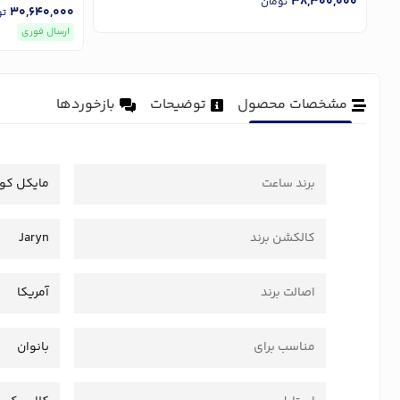
38,300,000
تومان
30,640,000
تو
ارسال فوری
مشخصات محصول
توضیحات
بازخوردها
برند ساعت
مایکل کو
کالکشن برند
Jaryn
اصالت برند
آمریکا
مناسب برای
بانوان