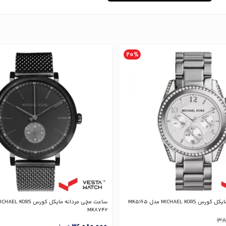
20%
MICHAEL K مدل MK5165
MK8742
38