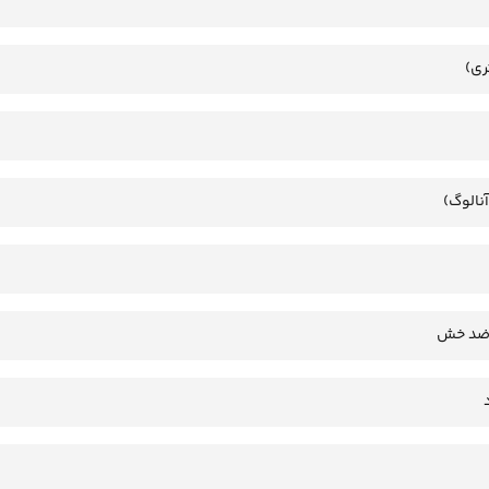
ری)
آنالوگ)
 ضد خش