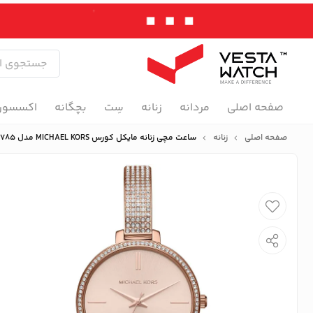
صفحه اصلی
مردانه
زنانه
سِت
بچگانه
اکسسور
صفحه اصلی
زنانه
ساعت مچی زنانه مایکل کورس MICHAEL KORS مدل MK3785