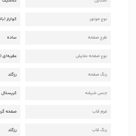
استایل
کلاسیک
نوع موتور
کوارتز (بات
طرح صفحه
ساده
نوع صفحه نمایش
عقربه‌ای (
رنگ صفحه
رزگلد
جنس شیشه
کریستال
فرم قاب
صفحه گرد
رنگ قاب
رزگلد