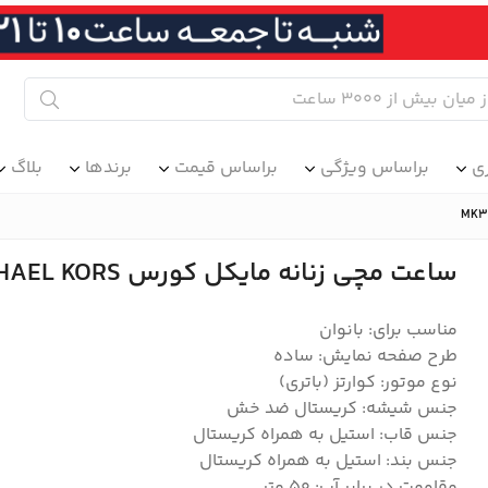
ی
براساس ویژگی
براساس قیمت
برندها
بلاگ
ساعت مچی زنانه مایکل کورس MICHAEL KORS مدل MK3785
مناسب برای: بانوان
طرح صفحه نمایش: ساده
نوع موتور: کوارتز (باتری)
جنس شیشه: کریستال ضد خش
جنس قاب: استیل به همراه کریستال
جنس بند: استیل به همراه کریستال
مقاومت در برابر آب: ۵۰ متر