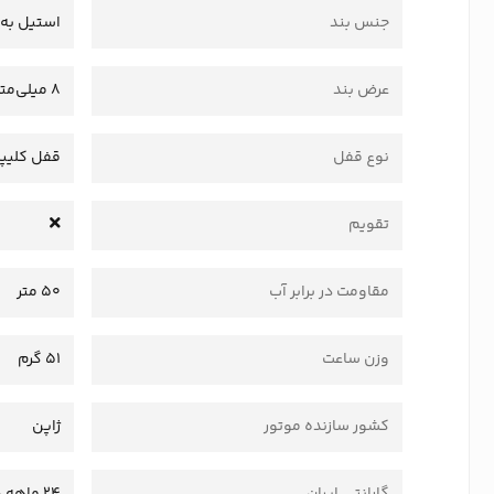
جنس بند
استیل به 
عرض بند
8 میلی‌متر
نوع قفل
قفل کلیپ
تقویم
مقاومت در برابر آب
50 متر
وزن ساعت
51 گرم
کشور سازنده موتور
ژاپن
گارانتی ایران
24 ماهه وستا سرویس