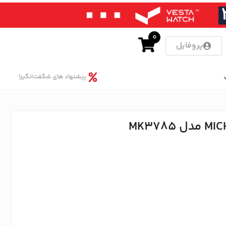
0
پروفایل
پیشنهاد های شگفت‌انگیز!