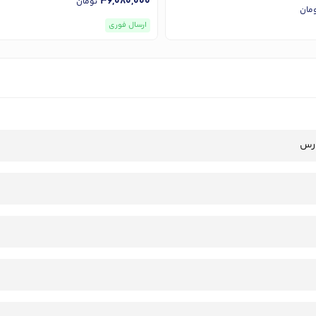
36,080,000
تومان
مان
ارسال فوری
رس