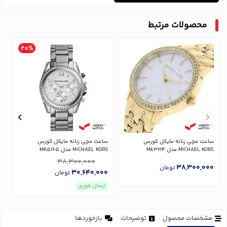
محصولات مرتبط
20%
ساعت مچی زنانه مایکل کورس
ساعت مچی زنانه مایکل کورس
س
MICHAEL KORS مدل Mk3214
MICHAEL KORS مدل MK5165
RS
38,300,000
0
38,300,000
تومان
30,640,000
تومان
ارسال فوری
مشخصات محصول
توضیحات
بازخوردها