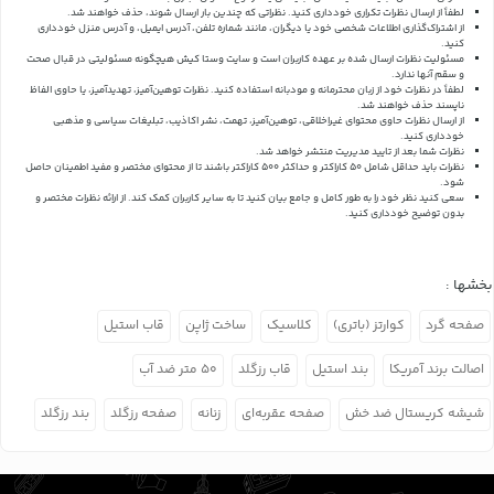
لطفاً از ارسال نظرات تکراری خودداری کنید. نظراتی که چندین بار ارسال شوند، حذف خواهند شد.
از اشتراک‌گذاری اطلاعات شخصی خود یا دیگران، مانند شماره تلفن، آدرس ایمیل، و آدرس منزل خودداری
کنید.
مسئولیت نظرات ارسال شده بر عهده کاربران است و سایت وستا کیش هیچگونه مسئولیتی در قبال صحت
و سقم آنها ندارد.
لطفاً در نظرات خود از زبان محترمانه و مودبانه استفاده کنید. نظرات توهین‌آمیز، تهدیدآمیز، یا حاوی الفاظ
ناپسند حذف خواهند شد.
از ارسال نظرات حاوی محتوای غیراخلاقی، توهین‌آمیز، تهمت، نشر اکاذیب، تبلیغات سیاسی و مذهبی
خودداری کنید.
نظرات شما بعد از تایید مدیریت منتشر خواهد شد.
نظرات باید حداقل شامل 50 کاراکتر و حداکثر 500 کاراکتر باشند تا از محتوای مختصر و مفید اطمینان حاصل
شود.
سعی کنید نظر خود را به طور کامل و جامع بیان کنید تا به سایر کاربران کمک کند.
از ارائه نظرات مختصر و
بدون توضیح خودداری کنید.
بخشها :
صفحه گرد
کوارتز (باتری)
کلاسیک
ساخت ژاپن
قاب استیل
اصالت برند آمریکا
بند استیل
قاب رزگلد
۵۰ متر ضد آب
شیشه کریستال ضد خش
صفحه عقربه‌ای
زنانه
صفحه رزگلد
بند رزگلد