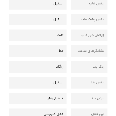
جنس قاب
استیل
جنس پشت قاب
استیل
چرخش دور قاب
ثابت
نشانگرهای ساعت
خط
رنگ بند
رزگلد
جنس بند
استیل
عرض بند
16 میلی‌متر
نوع قفل
قفل کلیپسی