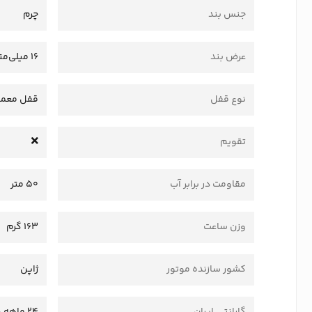
جنس بند
چرم
عرض بند
16 میلی‌متر
نوع قفل
قفل معمو
تقویم
مقاومت در برابر آب
50 متر
وزن ساعت
163 گرم
کشور سازنده موتور
ژاپن
گارانتی ایران
24 ماهه وستا سرویس