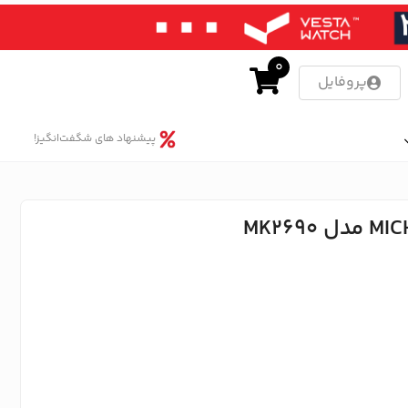
0
پروفایل
پیشنهاد های شگفت‌انگیز!