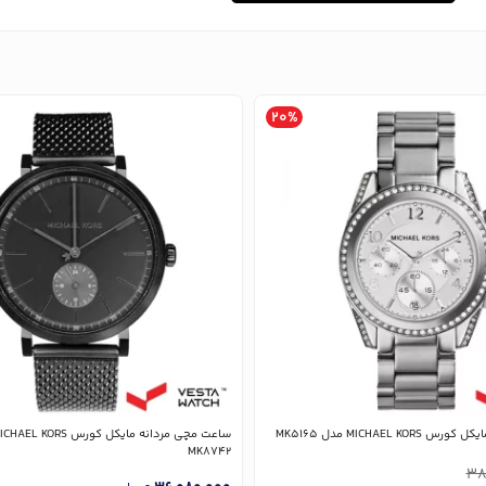
20%
MICHAEL K مدل MK5165
MK8742
38