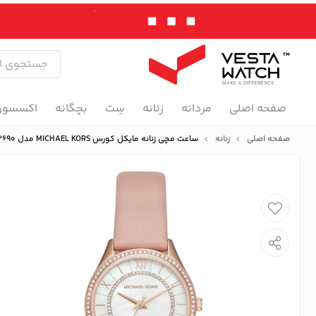
صفحه اصلی
مردانه
زنانه
سِت
بچگانه
اکسسور
صفحه اصلی
زنانه
ساعت مچی زنانه مایکل کورس MICHAEL KORS مدل MK2690