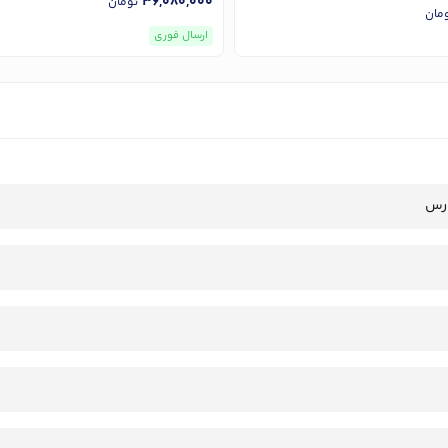
36,080,000
تومان
مان
ارسال فوری
رس