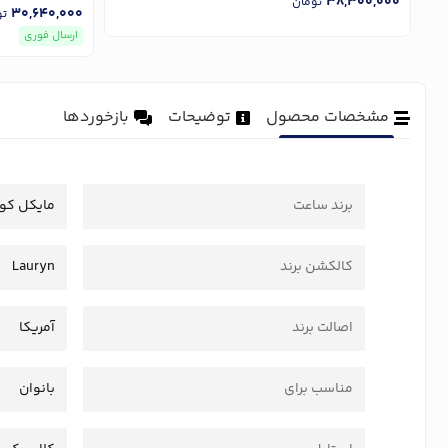
38,300,000
تومان
30,640,000
تو
ارسال فوری
مشخصات محصول
توضیحات
بازخوردها
برند ساعت
مایکل کو
کالکشن برند
Lauryn
اصالت برند
آمریکا
مناسب برای
بانوان