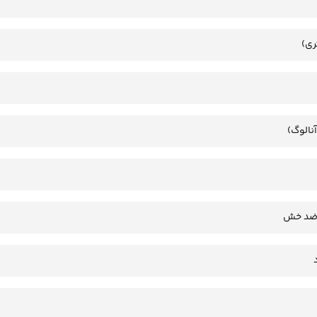
ری)
آنالوگ)
 ضد خش