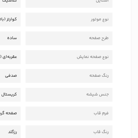
استایل
کلاسیک
نوع موتور
کوارتز (بات
طرح صفحه
ساده
نوع صفحه نمایش
عقربه‌ای (
رنگ صفحه
صدفی
جنس شیشه
کریستال
فرم قاب
صفحه گرد
رنگ قاب
رزگلد