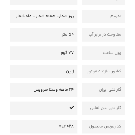
تقویم
روز شمار- هفته شمار - ماه شمار
مقاومت در برابر آب
50 متر
وزن ساعت
77 گرم
کشور سازنده موتور
ژاپن
گارانتی ایران
24 ماهه وستا سرویس
گارانتی بین‌المللی
کد رفرنس محصول
ME3028