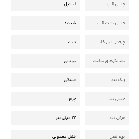
جنس قاب
استیل
جنس پشت قاب
شیشه
چرخش دور قاب
ثابت
نشانگرهای ساعت
یونانی
رنگ بند
مشکی
جنس بند
چرم
عرض بند
22 میلی‌متر
نوع قفل
قفل معمولی