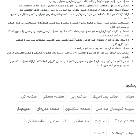
نظرات خود را به صورت خوانا و با استفاده از زبان فارسی معیار بنویسید.
نظراتی که شامل تبلیغات، لینک‌های تبلیغاتی یا هر نوع محتوای تجاری باشند، حذف خواهند شد.
لطفاً از ارسال نظرات تکراری خودداری کنید. نظراتی که چندین بار ارسال شوند، حذف خواهند شد.
از اشتراک‌گذاری اطلاعات شخصی خود یا دیگران، مانند شماره تلفن، آدرس ایمیل، و آدرس منزل خودداری
کنید.
مسئولیت نظرات ارسال شده بر عهده کاربران است و سایت وستا کیش هیچگونه مسئولیتی در قبال صحت
و سقم آنها ندارد.
لطفاً در نظرات خود از زبان محترمانه و مودبانه استفاده کنید. نظرات توهین‌آمیز، تهدیدآمیز، یا حاوی الفاظ
ناپسند حذف خواهند شد.
از ارسال نظرات حاوی محتوای غیراخلاقی، توهین‌آمیز، تهمت، نشر اکاذیب، تبلیغات سیاسی و مذهبی
خودداری کنید.
نظرات شما بعد از تایید مدیریت منتشر خواهد شد.
نظرات باید حداقل شامل 50 کاراکتر و حداکثر 500 کاراکتر باشند تا از محتوای مختصر و مفید اطمینان حاصل
شود.
سعی کنید نظر خود را به طور کامل و جامع بیان کنید تا به سایر کاربران کمک کند.
از ارائه نظرات مختصر و
بدون توضیح خودداری کنید.
بخشها :
مردانه
اصالت برند آمریکا
ساخت ژاپن
صفحه مشکی
صفحه گرد
شیشه کریستال ضد خش
صفحه اسکلتون
صفحه عقربه‌ای
تقویم‌دار
۵۰ متر ضد آب
بند چرم
بند مشکی
قاب استیل
قاب مشکی
موتور اتوماتیک
کلاسیک