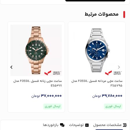
محصولات مرتبط
ساعت مچی مردانه فسیل FOSSIL مدل
ساعت مچی زنانه فسیل FOSSIL مدل
7
ES5371
FS5795
0
37,000,000
39,780,000
تومان
تومان
ارسال فوری
ارسال فوری
مشخصات محصول
توضیحات
بازخوردها