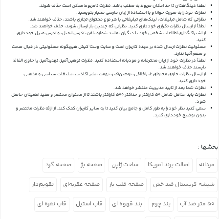
لطفا دیدگاهتان تا حد امکان مربوط به مطلب باشد. نظرات نامربوط ممکن است حذف شوند.
نظرات خود را به صورت خوانا و با استفاده از زبان فارسی معیار بنویسید.
نظراتی که شامل تبلیغات، لینک‌های تبلیغاتی یا هر نوع محتوای تجاری باشند، حذف خواهند شد.
لطفاً از ارسال نظرات تکراری خودداری کنید. نظراتی که چندین بار ارسال شوند، حذف خواهند شد.
از اشتراک‌گذاری اطلاعات شخصی خود یا دیگران، مانند شماره تلفن، آدرس ایمیل، و آدرس منزل خودداری
کنید.
مسئولیت نظرات ارسال شده بر عهده کاربران است و سایت وستا کیش هیچگونه مسئولیتی در قبال صحت
و سقم آنها ندارد.
لطفاً در نظرات خود از زبان محترمانه و مودبانه استفاده کنید. نظرات توهین‌آمیز، تهدیدآمیز، یا حاوی الفاظ
ناپسند حذف خواهند شد.
از ارسال نظرات حاوی محتوای غیراخلاقی، توهین‌آمیز، تهمت، نشر اکاذیب، تبلیغات سیاسی و مذهبی
خودداری کنید.
نظرات شما بعد از تایید مدیریت منتشر خواهد شد.
نظرات باید حداقل شامل 50 کاراکتر و حداکثر 500 کاراکتر باشند تا از محتوای مختصر و مفید اطمینان حاصل
شود.
سعی کنید نظر خود را به طور کامل و جامع بیان کنید تا به سایر کاربران کمک کند.
از ارائه نظرات مختصر و
بدون توضیح خودداری کنید.
بخشها :
مردانه
اصالت برند آمریکا
ساخت ژاپن
صفحه بژ
صفحه گرد
شیشه کریستال ضد خش
صفحه قلب باز
صفحه عقربه‌ای
تقویم‌دار
۵۰ متر ضد آب
بند چرم
بند قهوه ای
قاب استیل
قاب نقره ای