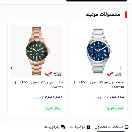
محصولات مرتبط
ساعت مچی مردانه فسیل FOSSIL مدل
ساعت مچی زنانه فسیل FOSSIL مدل
7
ES5371
FS5795
0
37,000,000
39,780,000
تومان
تومان
ارسال فوری
ارسال فوری
مشخصات محصول
توضیحات
بازخوردها