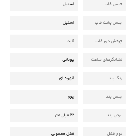
جنس قاب
استیل
جنس پشت قاب
استیل
چرخش دور قاب
ثابت
نشانگرهای ساعت
یونانی
رنگ بند
قهوه ای
جنس بند
چرم
عرض بند
22 میلی‌متر
نوع قفل
قفل معمولی