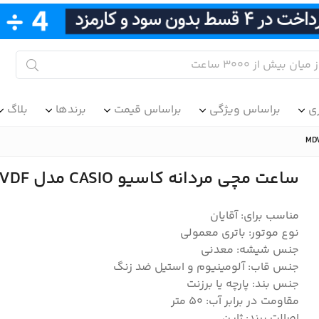
ی
براساس ویژگی
براساس قیمت
برندها
بلاگ
ساعت مچی مردانه کاسیو CASIO مدل MDV-107D-5AVDF
مناسب برای: آقایان
نوع موتور: باتری معمولی
جنس شیشه: معدنی
جنس قاب: آلومینیوم و استیل ضد زنگ
جنس بند: پارچه یا برزنت
مقاومت در برابر آب: 50 متر
اصالت برند: ژاپن