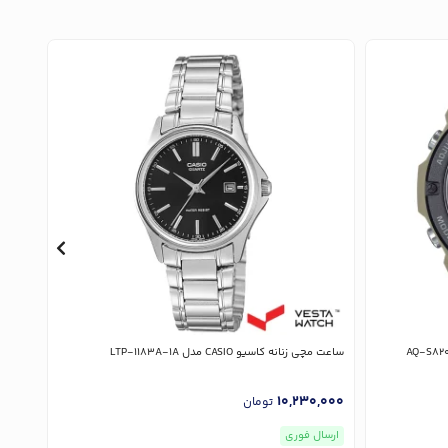
ساعت مچی زنانه کاسیو CASIO مدل LTP-1183A-1A
ساعت مچی زن
,000
10,230,000
تومان
ارسال فوری
ارسا