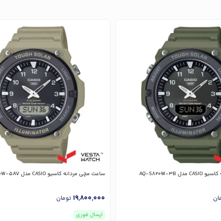
ل AQ-S820W-3B
ساعت مچی مردانه کاسیو CASIO مدل AQ-S820W-5AV
19,800,000
ان
تومان
ارسال فوری