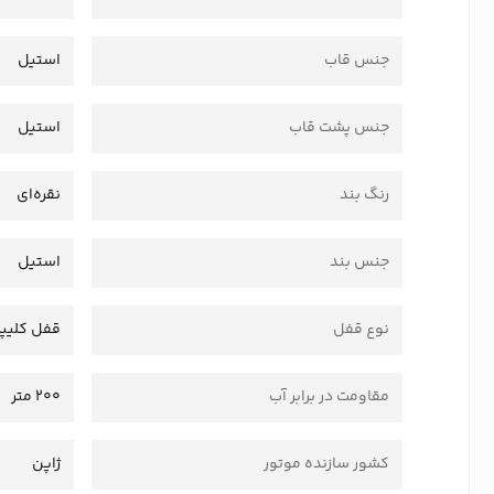
جنس قاب
استیل
جنس پشت قاب
استیل
رنگ بند
نقره‌ای
جنس بند
استیل
نوع قفل
قفل کلیپ
مقاومت در برابر آب
200 متر
کشور سازنده موتور
ژاپن