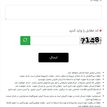
کد مقابل را وارد کنید
ارسال
نشانی ایمیل شما منتشر نخواهد شد.
لطفا دیدگاهتان تا حد امکان مربوط به مطلب باشد. نظرات نامربوط ممکن است حذف شوند.
نظرات خود را به صورت خوانا و با استفاده از زبان فارسی معیار بنویسید.
نظراتی که شامل تبلیغات، لینک‌های تبلیغاتی یا هر نوع محتوای تجاری باشند، حذف خواهند شد.
لطفاً از ارسال نظرات تکراری خودداری کنید. نظراتی که چندین بار ارسال شوند، حذف خواهند شد.
از اشتراک‌گذاری اطلاعات شخصی خود یا دیگران، مانند شماره تلفن، آدرس ایمیل، و آدرس منزل خودداری
کنید.
مسئولیت نظرات ارسال شده بر عهده کاربران است و سایت وستا کیش هیچگونه مسئولیتی در قبال صحت
و سقم آنها ندارد.
لطفاً در نظرات خود از زبان محترمانه و مودبانه استفاده کنید. نظرات توهین‌آمیز، تهدیدآمیز، یا حاوی الفاظ
ناپسند حذف خواهند شد.