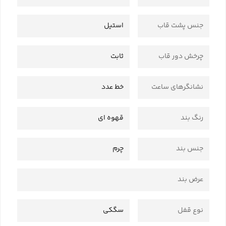
جنس پشت قاب
استیل
چرخش دور قاب
ثابت
نشانگرهای ساعت
خط عدد
رنگ بند
قهوه ای
جنس بند
چرم
عرض بند
نوع قفل
سگکی