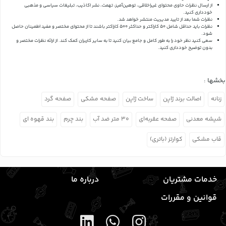
از ارسال نظرات حاوی محتوای غیراخلاقی، توهین‌آمیز، تهمت، نشر اکاذیب، تبلیغات سیاسی و مذهبی
خودداری کنید.
نظرات شما بعد از تایید مدیریت منتشر خواهد شد.
نظرات باید حداقل شامل 50 کاراکتر و حداکثر 500 کاراکتر باشند تا از محتوای مختصر و مفید اطمینان حاصل
شود.
سعی کنید نظر خود را به طور کامل و جامع بیان کنید تا به سایر کاربران کمک کند.
از ارائه نظرات مختصر و
بدون توضیح خودداری کنید.
بخشها :
زنانه
اصالت برند ژاپن
ساخت ژاپن
صفحه مشکی
صفحه گرد
شیشه معدنی
صفحه عقربه‌ای
۳۰ متر ضد آب
بند چرم
بند قهوه ای
قاب مشکی
کوارتز (باتری)
خدمات مشتریان
درباره ما
قوانین و مقررات