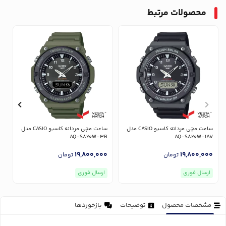
محصولات مرتبط
ساعت مچی مردانه کاسیو CASIO مدل
ساعت مچی مردانه کاسیو CASIO مدل
V
AQ-S820W-3B
AQ-S820W-1AV
0
19,800,000
19,800,000
تومان
تومان
ارسال فوری
ارسال فوری
مشخصات محصول
توضیحات
بازخوردها