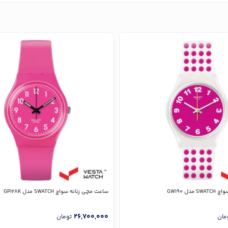
دل GW190
ساعت مچی زنانه سواچ SWATCH مدل GP128K
26,700,000
مان
تومان