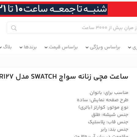
ی
براساس ویژگی
براساس قیمت
برندها
بلاگ
ساعت مچی زنانه سواچ SWATCH مدل LR127
مناسب برای: بانوان
طرح صفحه نمایش: ساده
نوع موتور: کوارتز (باتری)
جنس شیشه: طلق
جنس قاب: پلاستیک
جنس بند: رابر
مقاومت در برابر آب: 30 متر