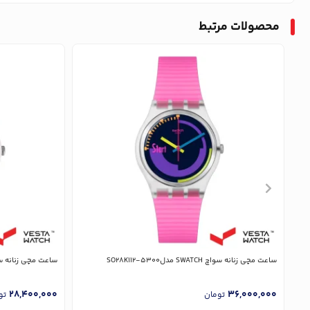
محصولات مرتبط
ساعت مچی زنانه سواچ SWATCH مدلSO28K112-5300
ساعت مچی زنانه سواچ SWATCH م
28,400,000
36,000,000
تومان
تو