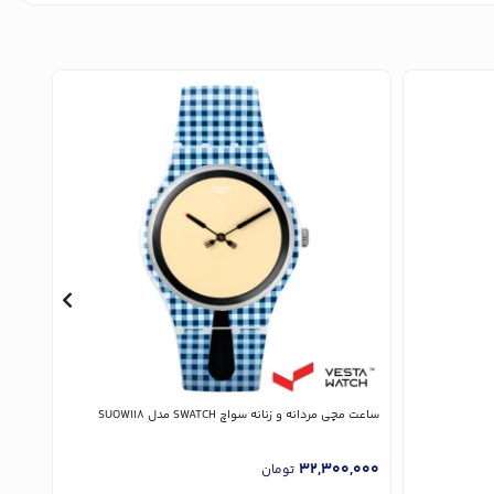
ساعت مچی مردانه و زنانه سواچ SWATCH مدل SUOW118
ساعت مچی 
,000
32,300,000
تومان