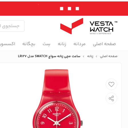
صفحه اصلی
مردانه
زنانه
سِت
بچگانه
اکسسور
صفحه اصلی
زنانه
ساعت مچی زنانه سواچ SWATCH مدل LR127