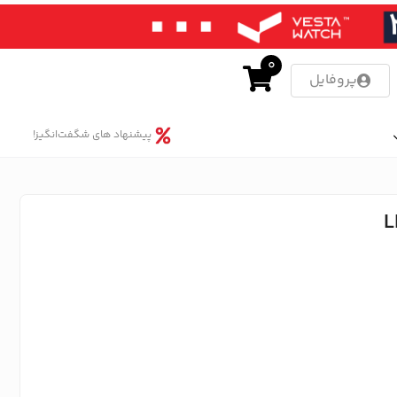
0
پروفایل
پیشنهاد های شگفت‌انگیز!