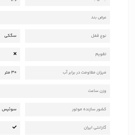
عرض بند
نوع قفل
سگکی
تقویم
میزان مقاومت در برابر آب
30 متر
وزن ساعت
کشور سازنده موتور
سوئیس
گارانتی ایران