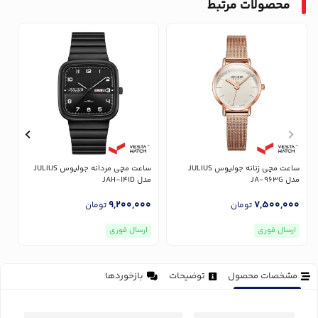
محصولات مرتبط
ساعت مچی زنانه جولیوس JULIUS
ساعت مچی مردانه جولیوس JULIUS
مدل JA-963G
مدل JAH-141D
مدل
0
9,200,000
7,500,000
تومان
تومان
ارسال فوری
ارسال فوری
مشخصات محصول
توضیحات
بازخوردها