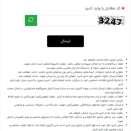
کد مقابل را وارد کنید
ارسال
نشانی ایمیل شما منتشر نخواهد شد.
لطفا دیدگاهتان تا حد امکان مربوط به مطلب باشد. نظرات نامربوط ممکن است حذف شوند.
نظرات خود را به صورت خوانا و با استفاده از زبان فارسی معیار بنویسید.
نظراتی که شامل تبلیغات، لینک‌های تبلیغاتی یا هر نوع محتوای تجاری باشند، حذف خواهند شد.
لطفاً از ارسال نظرات تکراری خودداری کنید. نظراتی که چندین بار ارسال شوند، حذف خواهند شد.
از اشتراک‌گذاری اطلاعات شخصی خود یا دیگران، مانند شماره تلفن، آدرس ایمیل، و آدرس منزل خودداری
کنید.
مسئولیت نظرات ارسال شده بر عهده کاربران است و سایت وستا کیش هیچگونه مسئولیتی در قبال صحت
و سقم آنها ندارد.
لطفاً در نظرات خود از زبان محترمانه و مودبانه استفاده کنید. نظرات توهین‌آمیز، تهدیدآمیز، یا حاوی الفاظ
ناپسند حذف خواهند شد.
از ارسال نظرات حاوی محتوای غیراخلاقی، توهین‌آمیز، تهمت، نشر اکاذیب، تبلیغات سیاسی و مذهبی
خودداری کنید.
نظرات شما بعد از تایید مدیریت منتشر خواهد شد.
نظرات باید حداقل شامل 50 کاراکتر و حداکثر 500 کاراکتر باشند تا از محتوای مختصر و مفید اطمینان حاصل
شود.
سعی کنید نظر خود را به طور کامل و جامع بیان کنید تا به سایر کاربران کمک کند.
از ارائه نظرات مختصر و
بدون توضیح خودداری کنید.