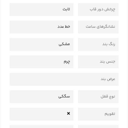
چرخش دور قاب
ثابت
نشانگرهای ساعت
خط عدد
رنگ بند
مشکی
جنس بند
چرم
عرض بند
نوع قفل
سگکی
تقویم