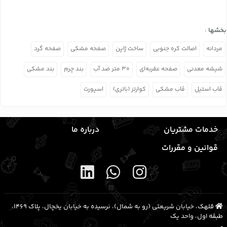
بخشها :
مردانه
اصالت کره جنوبی
ساخت ژاپن
صفحه مشکی
صفحه گرد
شیشه معدنی
صفحه عقربه‌ای
۳۰ متر ضد آب
بند چرم
بند مشکی
قاب استیل
قاب مشکی
کوارتز (باتری)
اسپورت
خدمات مشتریان
درباره ما
قوانین و مقررات
قلهک، خیابان شریعتی (رو به شمال)، نرسیده به خیابان یخچال، پلاک ۱۴۶۹،
طبقه اول، واحد یک