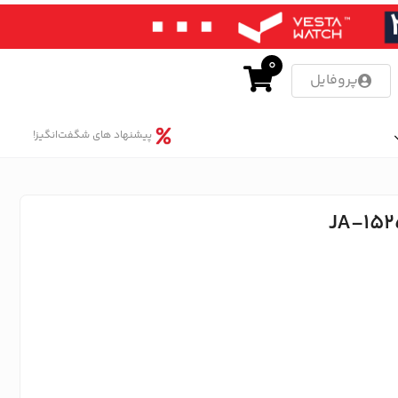
0
پروفایل
پیشنهاد های شگفت‌انگیز!