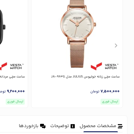
ساعت مچی زنانه جولیوس JULIUS مدل JA-963G
ساعت مچی مردانه جولیوس LIUS
9,200,000
7,500,000
تومان
توما
ارسال فوری
ارسال فوری
مشخصات محصول
توضیحات
بازخوردها