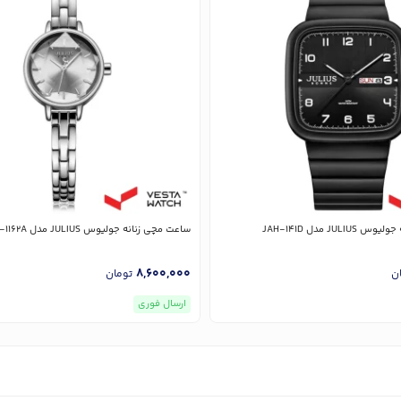
JU مدل JAH-141D
ساعت مچی زنانه جولیوس JULIUS مدل JA-1162A
8,600,000
ن
تومان
ارسال فوری