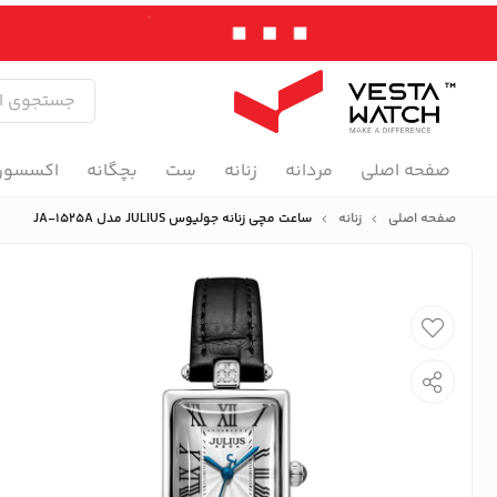
صفحه اصلی
مردانه
زنانه
سِت
بچگانه
اکسسور
صفحه اصلی
زنانه
ساعت مچی زنانه جولیوس JULIUS مدل JA-1525A