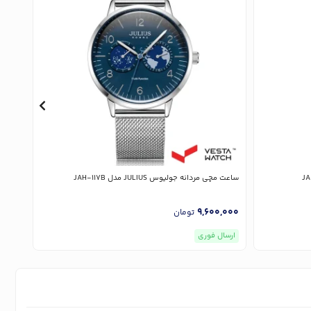
ساعت مچی مردانه جولیوس JULIUS مدل JAH-117B
ساعت مچی 
,000
9,600,000
تومان
ارسال فوری
ارسا