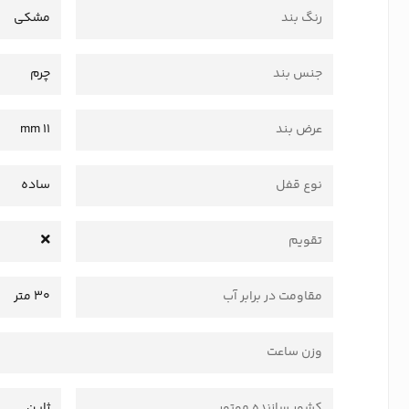
رنگ بند
مشکی
جنس بند
چرم
عرض بند
11 mm
نوع قفل
ساده
تقویم
مقاومت در برابر آب
۳۰ متر
وزن ساعت
کشور سازنده موتور
ژاپن