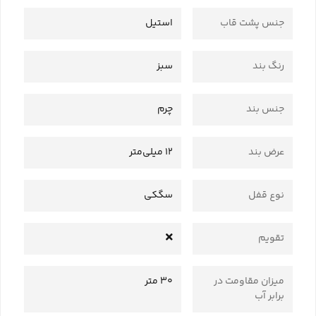
جنس پشت قاب
استیل
رنگ بند
سبز
جنس بند
چرم
عرض بند
12 میلی‌متر
نوع قفل
سگکی
تقویم
میزان مقاومت در
30 متر
برابر آب