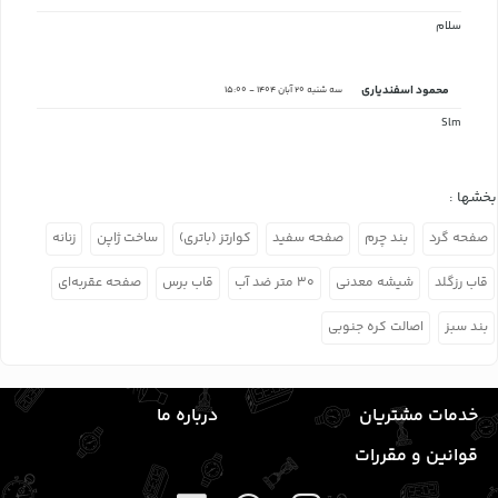
سلام
محمود اسفندیاری
سه شنبه 20 آبان 1404 - 15:00
Slm
بخشها :
صفحه گرد
بند چرم
صفحه سفید
کوارتز (باتری)
ساخت ژاپن
زنانه
قاب رزگلد
شیشه معدنی
۳۰ متر ضد آب
قاب برس
صفحه عقربه‌ای
بند سبز
اصالت کره جنوبی
خدمات مشتریان
درباره ما
قوانین و مقررات