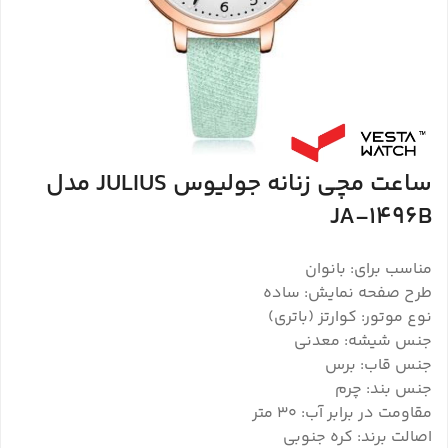
ساعت مچی زنانه جولیوس JULIUS مدل
JA-1496B
مناسب برای: بانوان
طرح صفحه نمایش: ساده
نوع موتور: کوارتز (باتری)
جنس شیشه: معدنی
جنس قاب: برس
جنس بند: چرم
مقاومت در برابر آب: 30 متر
اصالت برند: کره جنوبی