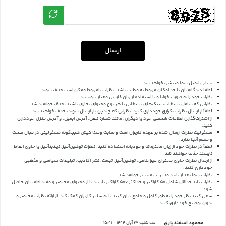
ارسال
نشانی ایمیل شما منتشر نخواهد شد.
لطفا دیدگاهتان تا حد امکان مربوط به مطلب باشد. نظرات نامربوط ممکن است حذف شوند.
نظرات خود را به صورت خوانا و با استفاده از زبان فارسی معیار بنویسید.
نظراتی که شامل تبلیغات، لینک‌های تبلیغاتی یا هر نوع محتوای تجاری باشند، حذف خواهند شد.
لطفاً از ارسال نظرات تکراری خودداری کنید. نظراتی که چندین بار ارسال شوند، حذف خواهند شد.
از اشتراک‌گذاری اطلاعات شخصی خود یا دیگران، مانند شماره تلفن، آدرس ایمیل، و آدرس منزل خودداری
کنید.
مسئولیت نظرات ارسال شده بر عهده کاربران است و سایت وستا کیش هیچگونه مسئولیتی در قبال صحت
و سقم آنها ندارد.
لطفاً در نظرات خود از زبان محترمانه و مودبانه استفاده کنید. نظرات توهین‌آمیز، تهدیدآمیز، یا حاوی الفاظ
ناپسند حذف خواهند شد.
از ارسال نظرات حاوی محتوای غیراخلاقی، توهین‌آمیز، تهمت، نشر اکاذیب، تبلیغات سیاسی و مذهبی
خودداری کنید.
نظرات شما بعد از تایید مدیریت منتشر خواهد شد.
نظرات باید حداقل شامل 50 کاراکتر و حداکثر 500 کاراکتر باشند تا از محتوای مختصر و مفید اطمینان حاصل
شود.
سعی کنید نظر خود را به طور کامل و جامع بیان کنید تا به سایر کاربران کمک کند.
از ارائه نظرات مختصر و
بدون توضیح خودداری کنید.
محمود اسفندیاری
سه شنبه 20 آبان 1404 - 15:01