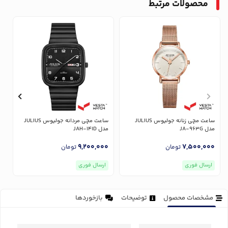
محصولات مرتبط
ساعت مچی زنانه جولیوس JULIUS
ساعت مچی مردانه جولیوس JULIUS
مدل JA-963G
مدل JAH-141D
مدل
0
9,200,000
7,500,000
تومان
تومان
ارسال فوری
ارسال فوری
مشخصات محصول
توضیحات
بازخوردها