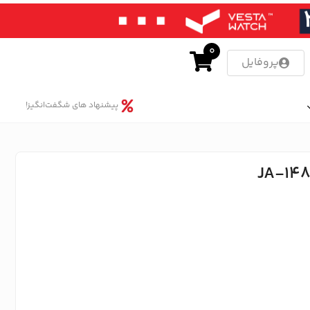
0
پروفایل
پیشنهاد های شگفت‌انگیز!