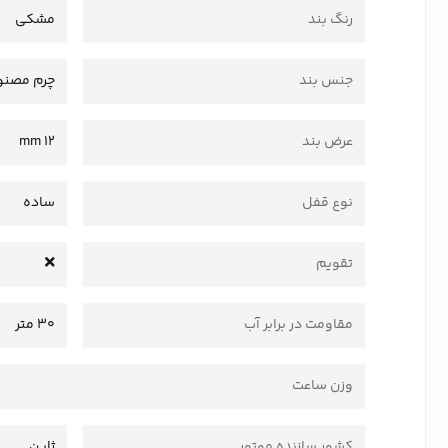
رنگ بند
مشکی
جنس بند
چرم مصنو
عرض بند
12 mm
نوع قفل
ساده
تقویم
مقاومت در برابر آب
۳۰ متر
وزن ساعت
کشور سازنده موتور
ژاپن