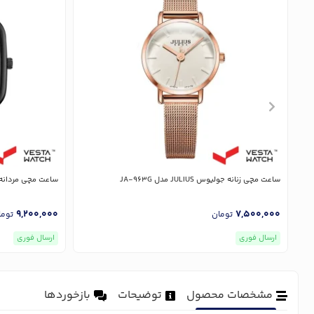
ساعت مچی زنانه جولیوس JULIUS مدل JA-963G
ساعت مچی مردانه جولیوس LIUS
9,200,000
7,500,000
تومان
توما
ارسال فوری
ارسال فوری
مشخصات محصول
توضیحات
بازخوردها