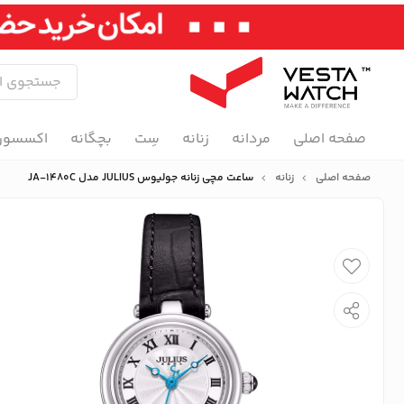
صفحه اصلی
مردانه
زنانه
سِت
بچگانه
اکسسور
صفحه اصلی
زنانه
ساعت مچی زنانه جولیوس JULIUS مدل JA-1480C