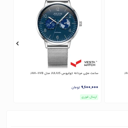
ساعت مچی مردانه جولیوس JULIUS مدل JAH-117B
ساعت مچی 
,000
9,600,000
تومان
ارسال فوری
ارسا