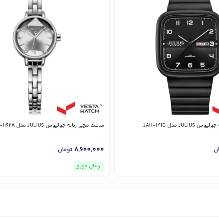
JU مدل JAH-141D
ساعت مچی زنانه جولیوس JULIUS مدل JA-1162A
8,600,000
ن
تومان
ارسال فوری