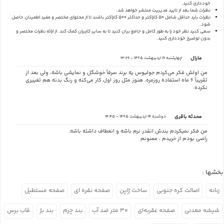
خودداری کنید.
نظرات شما بعد از تایید مدیریت منتشر خواهد شد.
نظرات باید حداقل شامل 50 کاراکتر و حداکثر 500 کاراکتر باشند تا از محتوای مختصر و مفید اطمینان حاصل
شود.
سعی کنید نظر خود را به طور کامل و جامع بیان کنید تا به سایر کاربران کمک کند.
از ارائه نظرات مختصر و
بدون توضیح خودداری کنید.
مارال
چهارشنبه 16 اردیبهشت 1405 - 13:26
من اولش فکر می‌کردم جولیوس یه برند صرفاً خوشگل و نمایشی باشه، ولی بعد از
تقریباً ۶ ماه استفاده روزمره، هنوز مثل روز اول کار می‌کنه و رنگ بدنه هم تغییری
نکرده.
محدثه باقری
دوشنبه 14 اردیبهشت 1405 - 14:45
من فکر نمیکردم بندش انقدر نرم باشه و انعطاف داشته باشه.
راضی بودم از خریدم ، ممنونم
بخشها :
زنانه
اصالت کره جنوبی
ساخت ژاپن
صفحه نقره ای
صفحه مستطیل
شیشه معدنی
صفحه عقربه‌ای
۳۰ متر ضد آب
بند چرم
بند بژ
قاب برس