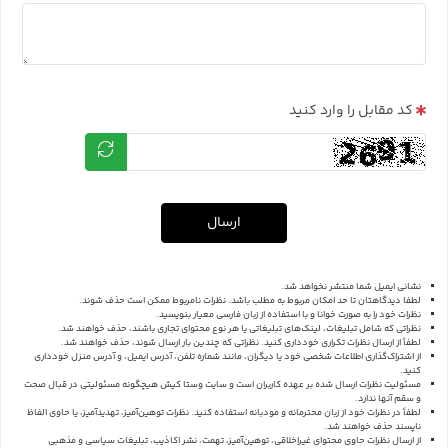
کد مقابل را وارد کنید
ارسال
نشانی ایمیل شما منتشر نخواهد شد.
لطفا دیدگاهتان تا حد امکان مربوط به مطلب باشد. نظرات نامربوط ممکن است حذف شوند.
نظرات خود را به صورت خوانا و با استفاده از زبان فارسی معیار بنویسید.
نظراتی که شامل تبلیغات، لینک‌های تبلیغاتی یا هر نوع محتوای تجاری باشند، حذف خواهند شد.
لطفاً از ارسال نظرات تکراری خودداری کنید. نظراتی که چندین بار ارسال شوند، حذف خواهند شد.
از اشتراک‌گذاری اطلاعات شخصی خود یا دیگران، مانند شماره تلفن، آدرس ایمیل، و آدرس منزل خودداری
کنید.
مسئولیت نظرات ارسال شده بر عهده کاربران است و سایت وستا کیش هیچگونه مسئولیتی در قبال صحت
و سقم آنها ندارد.
لطفاً در نظرات خود از زبان محترمانه و مودبانه استفاده کنید. نظرات توهین‌آمیز، تهدیدآمیز، یا حاوی الفاظ
ناپسند حذف خواهند شد.
از ارسال نظرات حاوی محتوای غیراخلاقی، توهین‌آمیز، تهمت، نشر اکاذیب، تبلیغات سیاسی و مذهبی