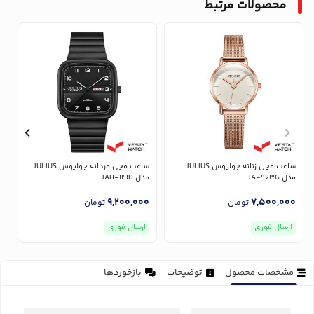
محصولات مرتبط
ساعت مچی زنانه جولیوس JULIUS
ساعت مچی مردانه جولیوس JULIUS
مدل JA-963G
مدل JAH-141D
مدل
0
9,200,000
7,500,000
تومان
تومان
ارسال فوری
ارسال فوری
مشخصات محصول
توضیحات
بازخوردها