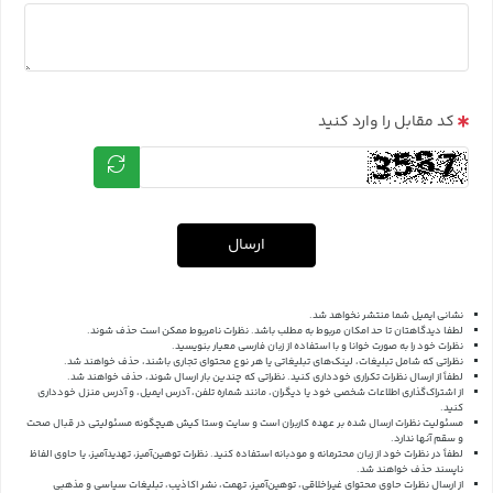
کد مقابل را وارد کنید
ارسال
نشانی ایمیل شما منتشر نخواهد شد.
لطفا دیدگاهتان تا حد امکان مربوط به مطلب باشد. نظرات نامربوط ممکن است حذف شوند.
نظرات خود را به صورت خوانا و با استفاده از زبان فارسی معیار بنویسید.
نظراتی که شامل تبلیغات، لینک‌های تبلیغاتی یا هر نوع محتوای تجاری باشند، حذف خواهند شد.
لطفاً از ارسال نظرات تکراری خودداری کنید. نظراتی که چندین بار ارسال شوند، حذف خواهند شد.
از اشتراک‌گذاری اطلاعات شخصی خود یا دیگران، مانند شماره تلفن، آدرس ایمیل، و آدرس منزل خودداری
کنید.
مسئولیت نظرات ارسال شده بر عهده کاربران است و سایت وستا کیش هیچگونه مسئولیتی در قبال صحت
و سقم آنها ندارد.
لطفاً در نظرات خود از زبان محترمانه و مودبانه استفاده کنید. نظرات توهین‌آمیز، تهدیدآمیز، یا حاوی الفاظ
ناپسند حذف خواهند شد.
از ارسال نظرات حاوی محتوای غیراخلاقی، توهین‌آمیز، تهمت، نشر اکاذیب، تبلیغات سیاسی و مذهبی