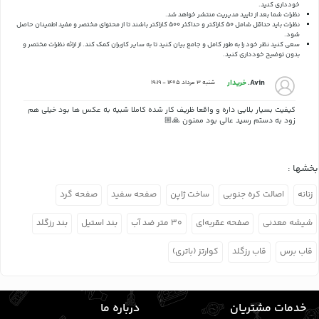
خودداری کنید.
نظرات شما بعد از تایید مدیریت منتشر خواهد شد.
نظرات باید حداقل شامل 50 کاراکتر و حداکثر 500 کاراکتر باشند تا از محتوای مختصر و مفید اطمینان حاصل
شود.
سعی کنید نظر خود را به طور کامل و جامع بیان کنید تا به سایر کاربران کمک کند.
از ارائه نظرات مختصر و
بدون توضیح خودداری کنید.
Avin.
خریدار
شنبه 3 مرداد 1405 - 19:19
کیفیت بسیار بلایی داره و واقعا ظریف کار شده کاملا شبیه به عکس ها بود خیلی هم
زود به دستم رسید عالی بود ممنون 🙏🏼
بخشها :
زنانه
اصالت کره جنوبی
ساخت ژاپن
صفحه سفید
صفحه گرد
شیشه معدنی
صفحه عقربه‌ای
۳۰ متر ضد آب
بند استیل
بند رزگلد
قاب برس
قاب رزگلد
کوارتز (باتری)
خدمات مشتریان
درباره ما