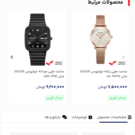
محصولات مرتبط
ساعت مچی زنانه جولیوس JULIUS
ساعت مچی مردانه جولیوس JULIUS
مدل JA-963G
مدل JAH-141D
مدل
0
9,200,000
7,500,000
تومان
تومان
ارسال فوری
ارسال فوری
مشخصات محصول
توضیحات
بازخوردها