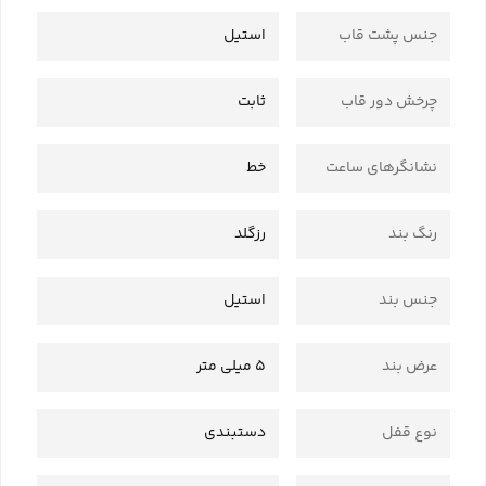
جنس پشت قاب
استیل
چرخش دور قاب
ثابت
نشانگرهای ساعت
خط
رنگ بند
رزگلد
جنس بند
استیل
عرض بند
5 میلی متر
نوع قفل
دستبندی