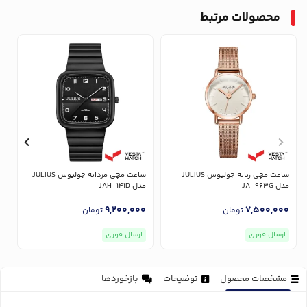
محصولات مرتبط
ساعت مچی زنانه جولیوس JULIUS
ساعت مچی مردانه جولیوس JULIUS
مدل JA-963G
مدل JAH-141D
مدل
0
9,200,000
7,500,000
تومان
تومان
ارسال فوری
ارسال فوری
مشخصات محصول
توضیحات
بازخوردها