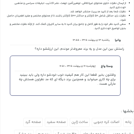
از ارسال نظرات حاوی محتوای غیراخلاقی، توهین‌آمیز، تهمت، نشر اکاذیب، تبلیغات سیاسی و مذهبی
خودداری کنید.
نظرات شما بعد از تایید مدیریت منتشر خواهد شد.
نظرات باید حداقل شامل 50 کاراکتر و حداکثر 500 کاراکتر باشند تا از محتوای مختصر و مفید اطمینان حاصل
شود.
سعی کنید نظر خود را به طور کامل و جامع بیان کنید تا به سایر کاربران کمک کند.
از ارائه نظرات مختصر و
بدون توضیح خودداری کنید.
وانیا
یکشنبه 13 اردیبهشت 1405 - 13:55
راستش بین این مدل و یه برند معروف‌تر موندم، این ارزششو داره؟
وستا واچ
چهارشنبه 16 اردیبهشت 1405 - 12:51
وقتتون بخیر. قطعا این کار هم کیفیت خوب خودشو داره ولی باید ببینید
برای چه کاری میخواید و همچنین برند دیگه ای که مد نظرتون هستش چه
مارکی هست .
بخشها :
زنانه
اصالت کره جنوبی
ساخت ژاپن
صفحه سفید
صفحه گرد