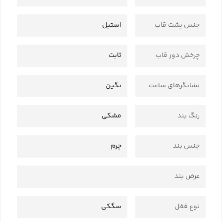
جنس پشت قاب
استیل
چرخش دور قاب
ثابت
نشانگرهای ساعت
نگین
رنگ بند
مشکی
جنس بند
چرم
عرض بند
نوع قفل
سگکی