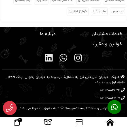
شیشه معدنی
صفحه عقربه‌ای
۳۰ متر ضد آب
بند چرم
بند مشکی
قاب برس
قاب رزگلد
کوارتز (باتری)
خدمات مشتریان
درباره ما
قوانین و مقررات
قلهک، خیابان شریعتی (رو به شمال)، نرسیده به خیابان یخچال، پلاک ۱۴۶۹،
طبقه اول، واحد یک
02122001734
02122004429
طراحی و ساخت توسط تیم وستا 🤍 کلیه حقوق محفوظ می‌باشد.
0