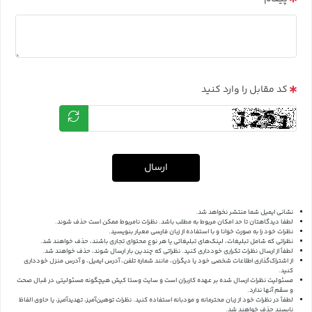
کد مقابل را وارد کنید
ارسال
نشانی ایمیل شما منتشر نخواهد شد.
لطفا دیدگاهتان تا حد امکان مربوط به مطلب باشد. نظرات نامربوط ممکن است حذف شوند.
نظرات خود را به صورت خوانا و با استفاده از زبان فارسی معیار بنویسید.
نظراتی که شامل تبلیغات، لینک‌های تبلیغاتی یا هر نوع محتوای تجاری باشند، حذف خواهند شد.
لطفاً از ارسال نظرات تکراری خودداری کنید. نظراتی که چندین بار ارسال شوند، حذف خواهند شد.
از اشتراک‌گذاری اطلاعات شخصی خود یا دیگران، مانند شماره تلفن، آدرس ایمیل، و آدرس منزل خودداری
کنید.
مسئولیت نظرات ارسال شده بر عهده کاربران است و سایت وستا کیش هیچگونه مسئولیتی در قبال صحت
و سقم آنها ندارد.
لطفاً در نظرات خود از زبان محترمانه و مودبانه استفاده کنید. نظرات توهین‌آمیز، تهدیدآمیز، یا حاوی الفاظ
ناپسند حذف خواهند شد.