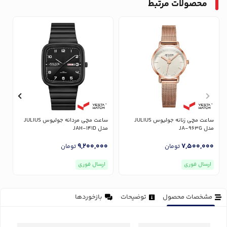
محصولات مرتبط
ساعت مچی زنانه جولیوس JULIUS
ساعت مچی مردانه جولیوس JULIUS
مدل JA-963G
مدل JAH-141D
مدل
0
9,200,000
7,500,000
تومان
تومان
ارسال فوری
ارسال فوری
مشخصات محصول
توضیحات
بازخوردها