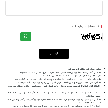
کد مقابل را وارد کنید
ارسال
نشانی ایمیل شما منتشر نخواهد شد.
لطفا دیدگاهتان تا حد امکان مربوط به مطلب باشد. نظرات نامربوط ممکن است حذف شوند.
نظرات خود را به صورت خوانا و با استفاده از زبان فارسی معیار بنویسید.
نظراتی که شامل تبلیغات، لینک‌های تبلیغاتی یا هر نوع محتوای تجاری باشند، حذف خواهند شد.
لطفاً از ارسال نظرات تکراری خودداری کنید. نظراتی که چندین بار ارسال شوند، حذف خواهند شد.
از اشتراک‌گذاری اطلاعات شخصی خود یا دیگران، مانند شماره تلفن، آدرس ایمیل، و آدرس منزل خودداری
کنید.
مسئولیت نظرات ارسال شده بر عهده کاربران است و سایت وستا کیش هیچگونه مسئولیتی در قبال صحت
و سقم آنها ندارد.
لطفاً در نظرات خود از زبان محترمانه و مودبانه استفاده کنید. نظرات توهین‌آمیز، تهدیدآمیز، یا حاوی الفاظ
ناپسند حذف خواهند شد.
از ارسال نظرات حاوی محتوای غیراخلاقی، توهین‌آمیز، تهمت، نشر اکاذیب، تبلیغات سیاسی و مذهبی