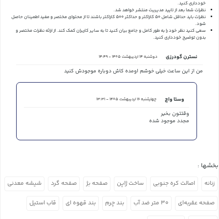
خودداری کنید.
نظرات شما بعد از تایید مدیریت منتشر خواهد شد.
نظرات باید حداقل شامل 50 کاراکتر و حداکثر 500 کاراکتر باشند تا از محتوای مختصر و مفید اطمینان حاصل
شود.
سعی کنید نظر خود را به طور کامل و جامع بیان کنید تا به سایر کاربران کمک کند.
از ارائه نظرات مختصر و
بدون توضیح خودداری کنید.
نسترن گودرزی
دوشنبه 14 اردیبهشت 1405 - 14:49
من از این ساعت خیلی خوشم اومده کاش دوباره موجودش کنید
وستا واچ
چهارشنبه 16 اردیبهشت 1405 - 13:31
وقتتون بخیر
مجدد موجود شده
بخشها :
زنانه
اصالت کره جنوبی
ساخت ژاپن
صفحه بژ
صفحه گرد
شیشه معدنی
صفحه عقربه‌ای
۳۰ متر ضد آب
بند چرم
بند قهوه ای
قاب استیل