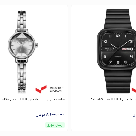
JU مدل JAH-141D
ساعت مچی زنانه جولیوس JULIUS مدل JA-1162A
8,600,000
ن
تومان
ارسال فوری