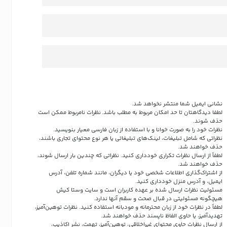
نشانی ایمیل شما منتشر نخواهد شد.
لطفا دیدگاهتان تا حد امکان مربوط به مطلب باشد. نظرات نامربوط ممکن است
حذف شوند.
نظرات خود را به صورت خوانا و با استفاده از زبان فارسی معیار بنویسید.
نظراتی که شامل تبلیغات، لینک‌های تبلیغاتی یا هر نوع محتوای تجاری باشند،
حذف خواهند شد.
لطفاً از ارسال نظرات تکراری خودداری کنید. نظراتی که چندین بار ارسال شوند،
حذف خواهند شد.
از اشتراک‌گذاری اطلاعات شخصی خود یا دیگران، مانند شماره تلفن، آدرس
ایمیل، و آدرس منزل خودداری کنید.
مسئولیت نظرات ارسال شده بر عهده کاربران است و سایت وستا کیش
هیچگونه مسئولیتی در قبال صحت و سقم آنها ندارد.
لطفاً در نظرات خود از زبان محترمانه و مودبانه استفاده کنید. نظرات توهین‌آمیز،
تهدیدآمیز، یا حاوی الفاظ ناپسند حذف خواهند شد.
از ارسال نظرات حاوی محتوای غیراخلاقی، توهین‌آمیز، تهمت، نشر اکاذیب،