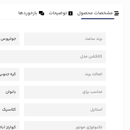
مشخصات محصول
توضیحات
بازخوردها
برند ساعت
جولیوس
کالکشن مدل
اصالت برند
کره جنوبی
مناسب برای
بانوان
استایل
کلاسیک
تکنولوژی موتور
کوارتز (بات