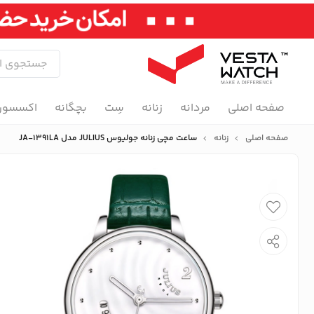
صفحه اصلی
مردانه
زنانه
سِت
بچگانه
اکسسور
صفحه اصلی
زنانه
ساعت مچی زنانه جولیوس JULIUS مدل JA-1391LA