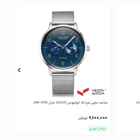
ساعت مچی مردانه جولیوس JULIUS مدل JAH-117B
ساعت مچی 
,000
9,600,000
تومان
ارسال فوری
ارسا