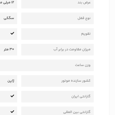
عرض بند
12 میلی متر
نوع قفل
سگکی
تقویم
میزان مقاومت در برابر آب
30 متر
وزن ساعت
کشور سازنده موتور
ژاپن
گارانتی ایران
گارانتی بین المللی