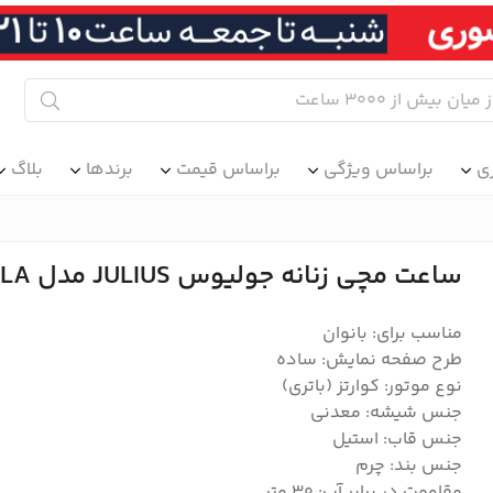
ی
براساس ویژگی
براساس قیمت
برندها
بلاگ
ساعت مچی زنانه جولیوس JULIUS مدل JA-1391LA
مناسب برای: بانوان
طرح صفحه نمایش: ساده
نوع موتور: کوارتز (باتری)
جنس شیشه: معدنی
جنس قاب: استیل
جنس بند: چرم
مقاومت در برابر آب: 30 متر