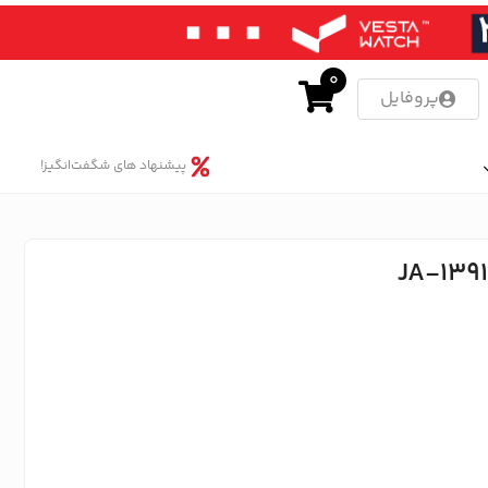
0
پروفایل
پیشنهاد های شگفت‌انگیز!