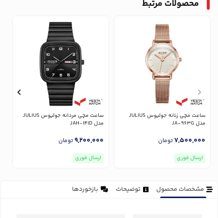
محصولات مرتبط
ساعت مچی زنانه جولیوس JULIUS
ساعت مچی مردانه جولیوس JULIUS
مدل JA-963G
مدل JAH-141D
مدل
0
9,200,000
7,500,000
تومان
تومان
ارسال فوری
ارسال فوری
مشخصات محصول
توضیحات
بازخوردها