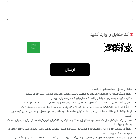
کد مقابل را وارد کنید
ارسال
نشانی ایمیل شما منتشر نخواهد شد.
لطفا دیدگاهتان تا حد امکان مربوط به مطلب باشد. نظرات نامربوط ممکن است حذف شوند.
نظرات خود را به صورت خوانا و با استفاده از زبان فارسی معیار بنویسید.
نظراتی که شامل تبلیغات، لینک‌های تبلیغاتی یا هر نوع محتوای تجاری باشند، حذف خواهند شد.
لطفاً از ارسال نظرات تکراری خودداری کنید. نظراتی که چندین بار ارسال شوند، حذف خواهند شد.
از اشتراک‌گذاری اطلاعات شخصی خود یا دیگران، مانند شماره تلفن، آدرس ایمیل، و آدرس منزل خودداری
کنید.
مسئولیت نظرات ارسال شده بر عهده کاربران است و سایت وستا کیش هیچگونه مسئولیتی در قبال صحت
و سقم آنها ندارد.
لطفاً در نظرات خود از زبان محترمانه و مودبانه استفاده کنید. نظرات توهین‌آمیز، تهدیدآمیز، یا حاوی الفاظ
ناپسند حذف خواهند شد.
از ارسال نظرات حاوی محتوای غیراخلاقی، توهین‌آمیز، تهمت، نشر اکاذیب، تبلیغات سیاسی و مذهبی