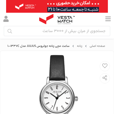
صفحه اصلی
زنانه
ساعت مچی زنانه جولیوس JULIUS مدل JA-1337C