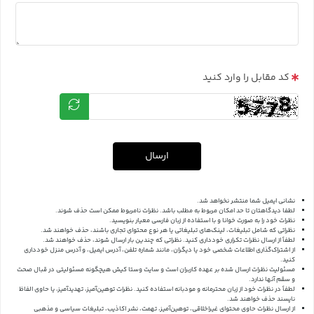
کد مقابل را وارد کنید
ارسال
نشانی ایمیل شما منتشر نخواهد شد.
لطفا دیدگاهتان تا حد امکان مربوط به مطلب باشد. نظرات نامربوط ممکن است حذف شوند.
نظرات خود را به صورت خوانا و با استفاده از زبان فارسی معیار بنویسید.
نظراتی که شامل تبلیغات، لینک‌های تبلیغاتی یا هر نوع محتوای تجاری باشند، حذف خواهند شد.
لطفاً از ارسال نظرات تکراری خودداری کنید. نظراتی که چندین بار ارسال شوند، حذف خواهند شد.
از اشتراک‌گذاری اطلاعات شخصی خود یا دیگران، مانند شماره تلفن، آدرس ایمیل، و آدرس منزل خودداری
کنید.
مسئولیت نظرات ارسال شده بر عهده کاربران است و سایت وستا کیش هیچگونه مسئولیتی در قبال صحت
و سقم آنها ندارد.
لطفاً در نظرات خود از زبان محترمانه و مودبانه استفاده کنید. نظرات توهین‌آمیز، تهدیدآمیز، یا حاوی الفاظ
ناپسند حذف خواهند شد.
از ارسال نظرات حاوی محتوای غیراخلاقی، توهین‌آمیز، تهمت، نشر اکاذیب، تبلیغات سیاسی و مذهبی