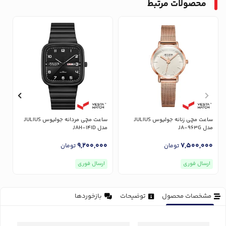
محصولات مرتبط
ساعت مچی زنانه جولیوس JULIUS
ساعت مچی مردانه جولیوس JULIUS
مدل JA-963G
مدل JAH-141D
مدل
0
9,200,000
7,500,000
تومان
تومان
ارسال فوری
ارسال فوری
مشخصات محصول
توضیحات
بازخوردها