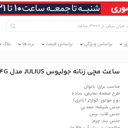
ی
براساس ویژگی
براساس قیمت
برندها
بلاگ
ساعت مچی زنانه جولیوس JULIUS مدل JA-1234G
مناسب برای: بانوان
طرح صفحه نمایش: ساده
نوع موتور: کوارتز (باتری)
جنس شیشه: معدنی
جنس قاب: برس
جنس بند: چرم
مقاومت در برابر آب: 30 متر