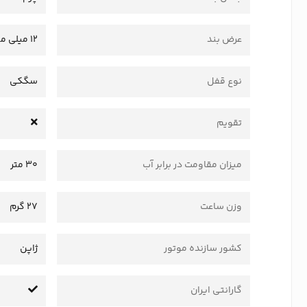
عرض بند
12 میلی متر
نوع قفل
سگکی
تقویم
میزان مقاومت در برابر آب
30 متر
وزن ساعت
27 گرم
کشور سازنده موتور
ژاپن
گارانتی ایران