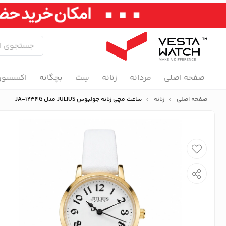
صفحه اصلی
مردانه
زنانه
سِت
بچگانه
اکسسور
صفحه اصلی
زنانه
ساعت مچی زنانه جولیوس JULIUS مدل JA-1234G