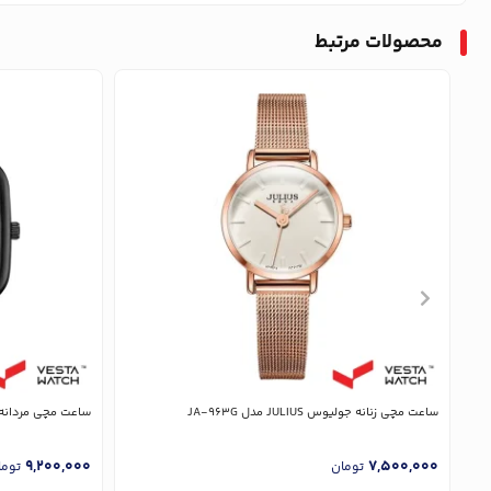
محصولات مرتبط
ساعت مچی زنانه جولیوس JULIUS مدل JA-963G
ساعت مچی مردانه جولیوس LIUS
9,200,000
7,500,000
تومان
توما