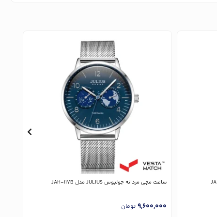
ساعت مچی مردانه جولیوس JULIUS مدل JAH-117B
ساعت مچی 
,000
9,600,000
تومان