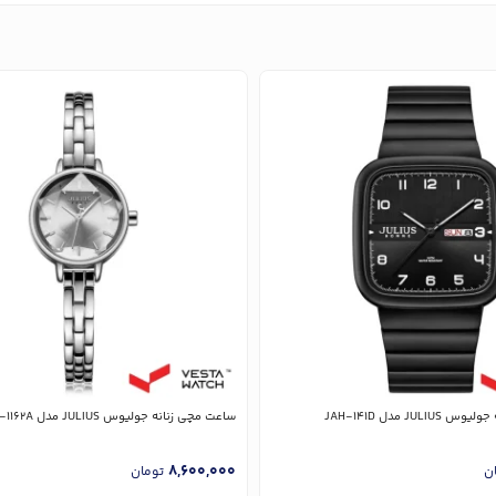
JU مدل JAH-141D
ساعت مچی زنانه جولیوس JULIUS مدل JA-1162A
8,600,000
ن
تومان