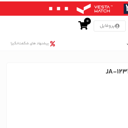
0
پروفایل
پیشنهاد های شگفت‌انگیز!