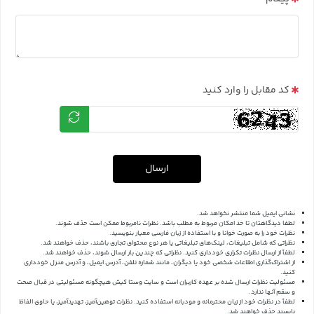
کد مقابل را وارد کنید
ارسال
نشانی ایمیل شما منتشر نخواهد شد.
لطفا دیدگاهتان تا حد امکان مربوط به مطلب باشد. نظرات نامربوط ممکن است حذف شوند.
نظرات خود را به صورت خوانا و با استفاده از زبان فارسی معیار بنویسید.
نظراتی که شامل تبلیغات، لینک‌های تبلیغاتی یا هر نوع محتوای تجاری باشند، حذف خواهند شد.
لطفاً از ارسال نظرات تکراری خودداری کنید. نظراتی که چندین بار ارسال شوند، حذف خواهند شد.
از اشتراک‌گذاری اطلاعات شخصی خود یا دیگران، مانند شماره تلفن، آدرس ایمیل، و آدرس منزل خودداری
کنید.
مسئولیت نظرات ارسال شده بر عهده کاربران است و سایت وستا کیش هیچگونه مسئولیتی در قبال صحت
و سقم آنها ندارد.
لطفاً در نظرات خود از زبان محترمانه و مودبانه استفاده کنید. نظرات توهین‌آمیز، تهدیدآمیز، یا حاوی الفاظ
ناپسند حذف خواهند شد.