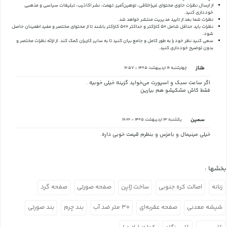
از ارسال نظرات حاوی محتوای غیراخلاقی، توهین‌آمیز، تهمت، نشر اکاذیب، تبلیغات سیاسی و مذهبی
خودداری کنید.
نظرات شما بعد از تایید مدیریت منتشر خواهد شد.
نظرات باید حداقل شامل 50 کاراکتر و حداکثر 500 کاراکتر باشند تا از محتوای مختصر و مفید اطمینان حاصل
شود.
سعی کنید نظر خود را به طور کامل و جامع بیان کنید تا به سایر کاربران کمک کند.
از ارائه نظرات مختصر و
بدون توضیح خودداری کنید.
طناز
چهارشنبه 16 اردیبهشت 1405 - 12:57
اگر ساعت سبک و اسپورت می‌خواید گزینه خیلی خوبیه .
فقط کاش مشکیشو هم بیارین
سمین
یکشنبه 13 اردیبهشت 1405 - 16:22
خیلی مینیمال و بامزس و بنظرم قیمت خوبی داره.
بخشها :
زنانه
اصالت کره جنوبی
ساخت ژاپن
صفحه صورتی
صفحه گرد
شیشه معدنی
صفحه عقربه‌ای
۳۰ متر ضد آب
بند چرم
بند صورتی