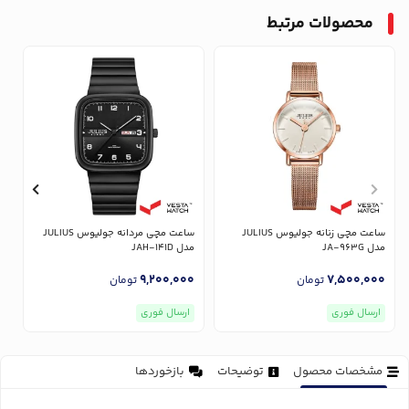
محصولات مرتبط
ساعت مچی زنانه جولیوس JULIUS
ساعت مچی مردانه جولیوس JULIUS
مدل JA-963G
مدل JAH-141D
مدل
0
9,200,000
7,500,000
تومان
تومان
ارسال فوری
ارسال فوری
مشخصات محصول
توضیحات
بازخوردها