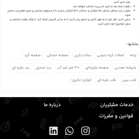
خودداری کنید.
نظرات شما بعد از تایید مدیریت منتشر خواهد شد.
نظرات باید حداقل شامل 50 کاراکتر و حداکثر 500 کاراکتر باشند تا از محتوای مختصر و مفید اطمینان حاصل
شود.
سعی کنید نظر خود را به طور کامل و جامع بیان کنید تا به سایر کاربران کمک کند.
از ارائه نظرات مختصر و
بدون توضیح خودداری کنید.
بخشها :
زنانه
اصالت کره جنوبی
ساخت ژاپن
صفحه مشکی
صفحه گرد
شیشه معدنی
صفحه عقربه‌ای
۳۰ متر ضد آب
بند استیل
بند نقره ای
قاب برس
قاب نقره ای
کوارتز (باتری)
خدمات مشتریان
درباره ما
قوانین و مقررات