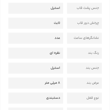
جنس پشت قاب
استیل
چرخش دور قاب
ثابت
نشانگرهای ساعت
عدد
رنگ بند
نقره ای
جنس بند
استیل
عرض بند
8 میلی متر
نوع قفل
دستبندی