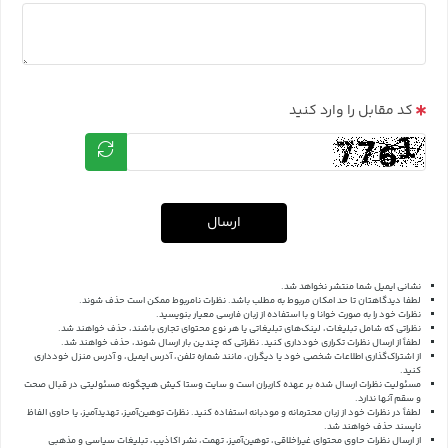
کد مقابل را وارد کنید
ارسال
نشانی ایمیل شما منتشر نخواهد شد.
لطفا دیدگاهتان تا حد امکان مربوط به مطلب باشد. نظرات نامربوط ممکن است حذف شوند.
نظرات خود را به صورت خوانا و با استفاده از زبان فارسی معیار بنویسید.
نظراتی که شامل تبلیغات، لینک‌های تبلیغاتی یا هر نوع محتوای تجاری باشند، حذف خواهند شد.
لطفاً از ارسال نظرات تکراری خودداری کنید. نظراتی که چندین بار ارسال شوند، حذف خواهند شد.
از اشتراک‌گذاری اطلاعات شخصی خود یا دیگران، مانند شماره تلفن، آدرس ایمیل، و آدرس منزل خودداری
کنید.
مسئولیت نظرات ارسال شده بر عهده کاربران است و سایت وستا کیش هیچگونه مسئولیتی در قبال صحت
و سقم آنها ندارد.
لطفاً در نظرات خود از زبان محترمانه و مودبانه استفاده کنید. نظرات توهین‌آمیز، تهدیدآمیز، یا حاوی الفاظ
ناپسند حذف خواهند شد.
از ارسال نظرات حاوی محتوای غیراخلاقی، توهین‌آمیز، تهمت، نشر اکاذیب، تبلیغات سیاسی و مذهبی