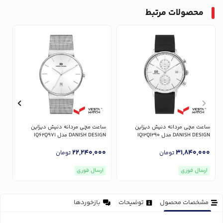
محصولات مرتبط
ساعت مچی مردانه دنیش دیزاین
ساعت مچی مردانه دنیش دیزاین
س
DANISH DESIGN مدل IQ12Q1290
DANISH DESIGN مدل IQ62Q971
GN
0
22,240,000
31,840,000
تومان
تومان
ارسال فوری
ارسال فوری
مشخصات محصول
توضیحات
بازخوردها