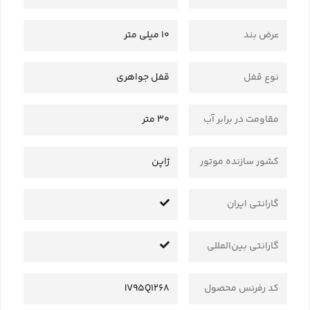
عرض بند
10 میلی متر
نوع قفل
قفل جواهری
مقاومت در برابر آب
30 متر
کشور سازنده موتور
ژاپن
گارانتی ایران
گارانتی بین‌المللی
کد رفرنس محصول
IV95Q1268