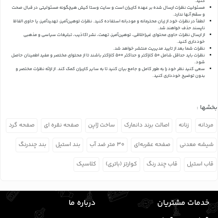
کنید.
مسئولیت نظرات ارسال شده بر عهده کاربران است و سایت وستا کیش هیچگونه مسئولیتی در قبال صحت
و سقم آنها ندارد.
لطفاً در نظرات خود از زبان محترمانه و مودبانه استفاده کنید. نظرات توهین‌آمیز، تهدیدآمیز، یا حاوی الفاظ
ناپسند حذف خواهند شد.
از ارسال نظرات حاوی محتوای غیراخلاقی، توهین‌آمیز، تهمت، نشر اکاذیب، تبلیغات سیاسی و مذهبی
خودداری کنید.
نظرات شما بعد از تایید مدیریت منتشر خواهد شد.
نظرات باید حداقل شامل 50 کاراکتر و حداکثر 500 کاراکتر باشند تا از محتوای مختصر و مفید اطمینان حاصل
شود.
سعی کنید نظر خود را به طور کامل و جامع بیان کنید تا به سایر کاربران کمک کند.
از ارائه نظرات مختصر و
بدون توضیح خودداری کنید.
بخشها :
مردانه
زنانه
اصالت برند دانمارک
ساخت ژاپن
صفحه نقره ای
صفحه گرد
شیشه معدنی
صفحه عقربه‌ای
۳۰ متر ضد آب
بند استیل
بند چندرنگ
قاب استیل
قاب چند رنگ
کوارتز (باتری)
کلاسیک
خدمات مشتریان
درباره ما