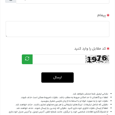
پیغام
کد مقابل را وارد کنید
ارسال
نشانی ایمیل شما منتشر نخواهد شد.
لطفا دیدگاهتان تا حد امکان مربوط به مطلب باشد. نظرات نامربوط ممکن است حذف شوند.
نظرات خود را به صورت خوانا و با استفاده از زبان فارسی معیار بنویسید.
نظراتی که شامل تبلیغات، لینک‌های تبلیغاتی یا هر نوع محتوای تجاری باشند، حذف خواهند شد.
لطفاً از ارسال نظرات تکراری خودداری کنید. نظراتی که چندین بار ارسال شوند، حذف خواهند شد.
از اشتراک‌گذاری اطلاعات شخصی خود یا دیگران، مانند شماره تلفن، آدرس ایمیل، و آدرس منزل خودداری