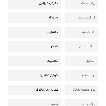
برند ساعت
دنیش دیزاین
کالکشن برند
Gløbe
اصالت برند
دانمارک
مناسب برای
بانوان
استایل
کلاسیک
نوع موتور
کوارتز (باتری)
نوع صفحه نمایش
عقربه ای (آنالوگ)
رنگ صفحه
سفید