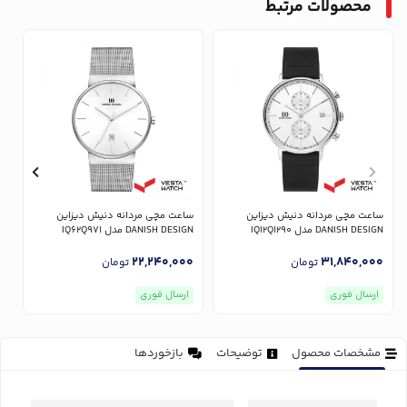
محصولات مرتبط
ساعت مچی مردانه دنیش دیزاین
ساعت مچی مردانه دنیش دیزاین
س
DANISH DESIGN مدل IQ12Q1290
DANISH DESIGN مدل IQ62Q971
GN
0
22,240,000
31,840,000
تومان
تومان
ارسال فوری
ارسال فوری
مشخصات محصول
توضیحات
بازخوردها