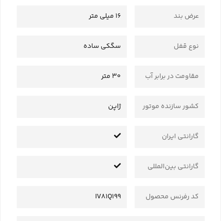
عرض بند
16 میلی متر
نوع قفل
سگکی ساده
مقاومت در برابر آب
30 متر
کشور سازنده موتور
ژاپن
گارانتی ایران
گارانتی بین‌المللی
کد رفرنس محصول
IV81Q199