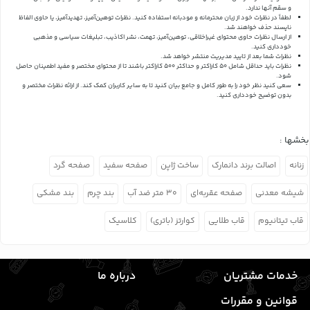
و سقم آنها ندارد.
لطفاً در نظرات خود از زبان محترمانه و مودبانه استفاده کنید. نظرات توهین‌آمیز، تهدیدآمیز، یا حاوی الفاظ
ناپسند حذف خواهند شد.
از ارسال نظرات حاوی محتوای غیراخلاقی، توهین‌آمیز، تهمت، نشر اکاذیب، تبلیغات سیاسی و مذهبی
خودداری کنید.
نظرات شما بعد از تایید مدیریت منتشر خواهد شد.
نظرات باید حداقل شامل 50 کاراکتر و حداکثر 500 کاراکتر باشند تا از محتوای مختصر و مفید اطمینان حاصل
شود.
سعی کنید نظر خود را به طور کامل و جامع بیان کنید تا به سایر کاربران کمک کند.
از ارائه نظرات مختصر و
بدون توضیح خودداری کنید.
بخشها :
زنانه
اصالت برند دانمارک
ساخت ژاپن
صفحه سفید
صفحه گرد
شیشه معدنی
صفحه عقربه‌ای
۳۰ متر ضد آب
بند چرم
بند مشکی
قاب تیتانیوم
قاب طلایی
کوارتز (باتری)
کلاسیک
خدمات مشتریان
درباره ما
قوانین و مقررات