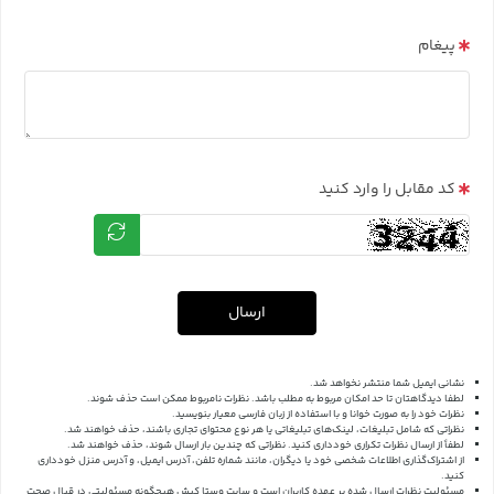
پیغام
کد مقابل را وارد کنید
ارسال
نشانی ایمیل شما منتشر نخواهد شد.
لطفا دیدگاهتان تا حد امکان مربوط به مطلب باشد. نظرات نامربوط ممکن است حذف شوند.
نظرات خود را به صورت خوانا و با استفاده از زبان فارسی معیار بنویسید.
نظراتی که شامل تبلیغات، لینک‌های تبلیغاتی یا هر نوع محتوای تجاری باشند، حذف خواهند شد.
لطفاً از ارسال نظرات تکراری خودداری کنید. نظراتی که چندین بار ارسال شوند، حذف خواهند شد.
از اشتراک‌گذاری اطلاعات شخصی خود یا دیگران، مانند شماره تلفن، آدرس ایمیل، و آدرس منزل خودداری
کنید.
مسئولیت نظرات ارسال شده بر عهده کاربران است و سایت وستا کیش هیچگونه مسئولیتی در قبال صحت