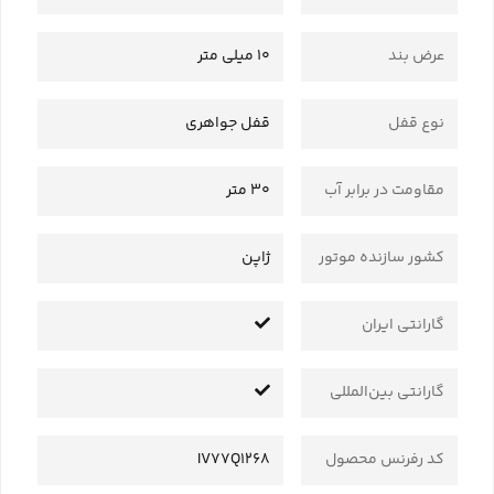
عرض بند
10 میلی متر
نوع قفل
قفل جواهری
مقاومت در برابر آب
30 متر
کشور سازنده موتور
ژاپن
گارانتی ایران
گارانتی بین‌المللی
کد رفرنس محصول
IV77Q1268