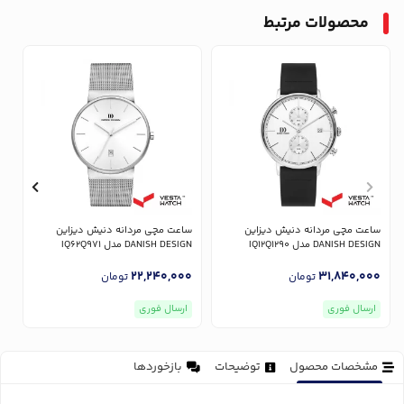
محصولات مرتبط
ساعت مچی مردانه دنیش دیزاین
ساعت مچی مردانه دنیش دیزاین
س
DANISH DESIGN مدل IQ12Q1290
DANISH DESIGN مدل IQ62Q971
GN
0
22,240,000
31,840,000
تومان
تومان
ارسال فوری
ارسال فوری
مشخصات محصول
توضیحات
بازخوردها