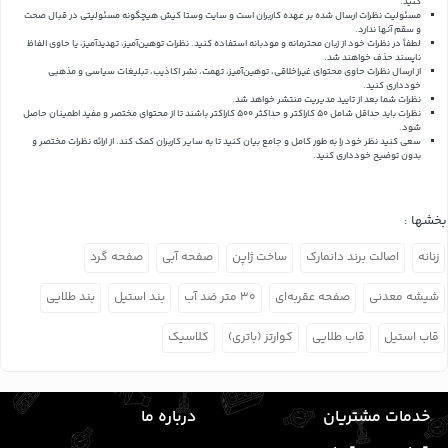
کنید.
مسئولیت نظرات ارسال شده بر عهده کاربران است و سایت وستا کیش هیچگونه مسئولیتی در قبال صحت
و سقم آنها ندارد.
لطفاً در نظرات خود از زبان محترمانه و مودبانه استفاده کنید. نظرات توهین‌آمیز، تهدیدآمیز، یا حاوی الفاظ
ناپسند حذف خواهند شد.
از ارسال نظرات حاوی محتوای غیراخلاقی، توهین‌آمیز، تهمت، نشر اکاذیب، تبلیغات سیاسی و مذهبی
خودداری کنید.
نظرات شما بعد از تایید مدیریت منتشر خواهد شد.
نظرات باید حداقل شامل 50 کاراکتر و حداکثر 500 کاراکتر باشند تا از محتوای مختصر و مفید اطمینان حاصل
شود.
سعی کنید نظر خود را به طور کامل و جامع بیان کنید تا به سایر کاربران کمک کند.
از ارائه نظرات مختصر و
بدون توضیح خودداری کنید.
بخشها :
زنانه
اصالت برند دانمارک
ساخت ژاپن
صفحه آبی
صفحه گرد
شیشه معدنی
صفحه عقربه‌ای
۳۰ متر ضد آب
بند استیل
بند طلایی
قاب استیل
قاب طلایی
کوارتز (باتری)
کلاسیک
خدمات مشتریان
درباره ما