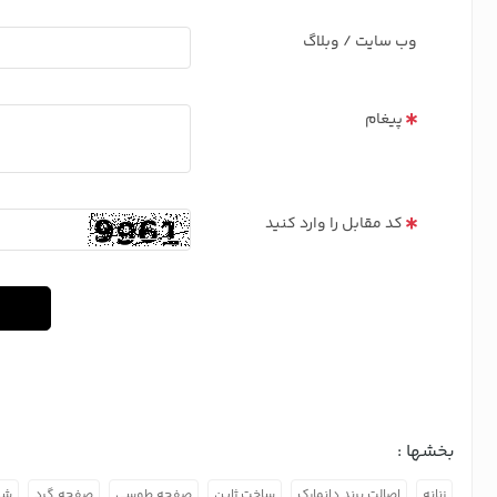
وب سایت / وبلاگ
پیغام
کد مقابل را وارد کنید
بخشها :
زنانه
اصالت برند دانمارک
ساخت ژاپن
صفحه طوسی
صفحه گرد
شی