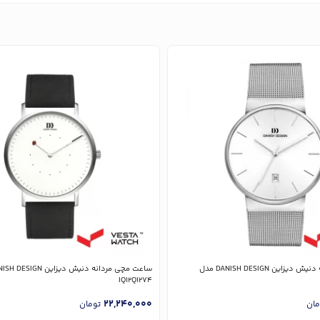
ساعت مچی مردانه دنیش دیزاین DANISH DESIGN مدل
IQ12Q1274
22,240,000
مان
تومان