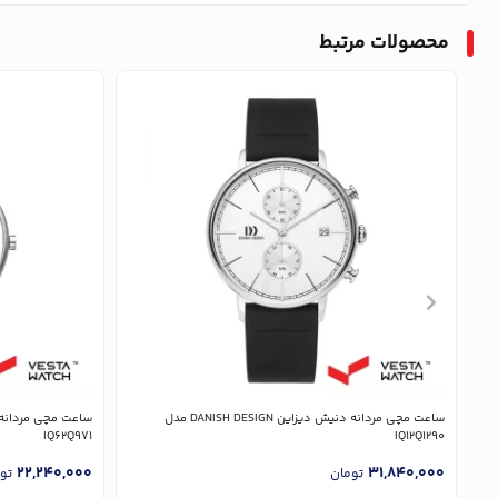
محصولات مرتبط
ساعت مچی مردانه دنیش دیزاین DANISH DESIGN مدل
IQ62Q971
IQ12Q1290
22,240,000
31,840,000
تومان
تو