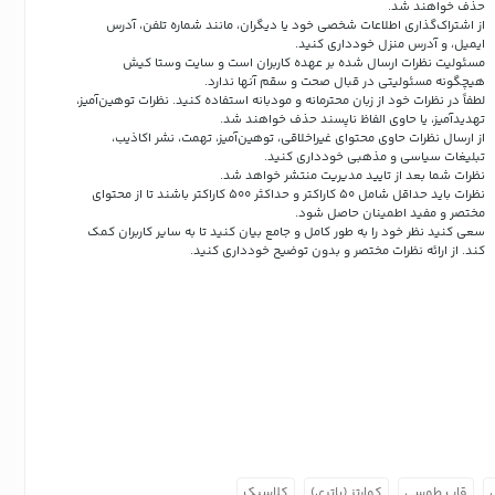
حذف خواهند شد.
از اشتراک‌گذاری اطلاعات شخصی خود یا دیگران، مانند شماره تلفن، آدرس
ایمیل، و آدرس منزل خودداری کنید.
مسئولیت نظرات ارسال شده بر عهده کاربران است و سایت وستا کیش
هیچگونه مسئولیتی در قبال صحت و سقم آنها ندارد.
لطفاً در نظرات خود از زبان محترمانه و مودبانه استفاده کنید. نظرات توهین‌آمیز،
تهدیدآمیز، یا حاوی الفاظ ناپسند حذف خواهند شد.
از ارسال نظرات حاوی محتوای غیراخلاقی، توهین‌آمیز، تهمت، نشر اکاذیب،
تبلیغات سیاسی و مذهبی خودداری کنید.
نظرات شما بعد از تایید مدیریت منتشر خواهد شد.
نظرات باید حداقل شامل 50 کاراکتر و حداکثر 500 کاراکتر باشند تا از محتوای
مختصر و مفید اطمینان حاصل شود.
سعی کنید نظر خود را به طور کامل و جامع بیان کنید تا به سایر کاربران کمک
کند.
از ارائه نظرات مختصر و بدون توضیح خودداری کنید.
قاب طوسی
کوارتز (باتری)
کلاسیک