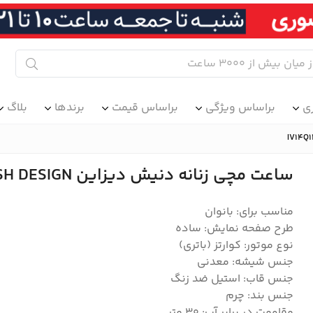
ی
براساس ویژگی
براساس قیمت
برندها
بلاگ
ساعت مچی زنانه دنیش دیزاین DANISH DESIGN مدل IV14Q1260
مناسب برای: بانوان
طرح صفحه نمایش: ساده
نوع موتور: کوارتز (باتری)
جنس شیشه: معدنی
جنس قاب: استیل ضد زنگ
جنس بند: چرم
مقاومت در برابر آب: 30 متر