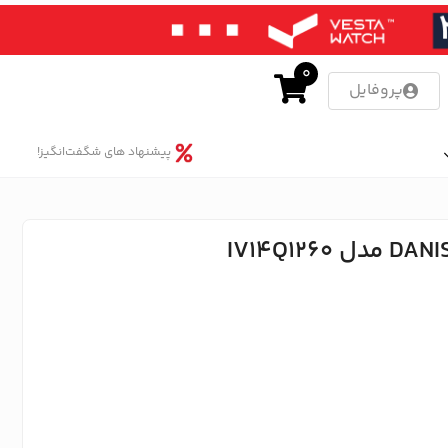
0
پروفایل
پیشنهاد های شگفت‌انگیز!