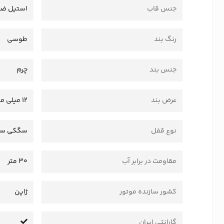
جنس قاب
استیل ضد
رنگ بند
طوسی
جنس بند
چرم
عرض بند
12 میلی متر
نوع قفل
سگکی سا
مقاومت در برابر آب
30 متر
کشور سازنده موتور
ژاپن
گارانتی ایران