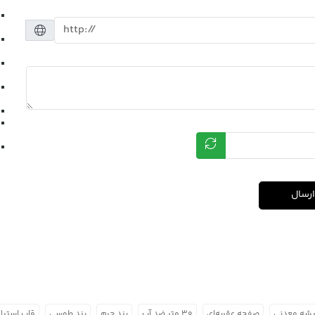
ارسال
شه معدنی
صفحه عقربه‌ای
۳۰ متر ضد آب
بند چرم
بند طوسی
قاب استیل