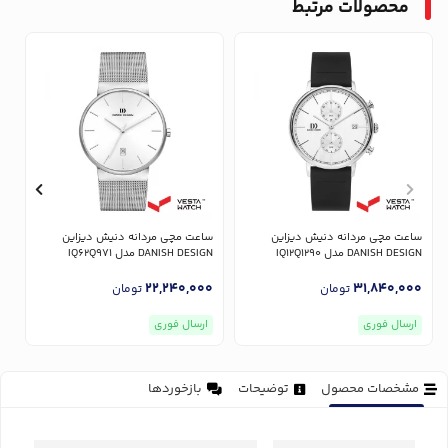
محصولات مرتبط
ساعت مچی مردانه دنیش دیزاین
ساعت مچی مردانه دنیش دیزاین
س
DANISH DESIGN مدل IQ12Q1290
DANISH DESIGN مدل IQ62Q971
GN
0
22,240,000
31,840,000
تومان
تومان
ارسال فوری
ارسال فوری
مشخصات محصول
توضیحات
بازخوردها