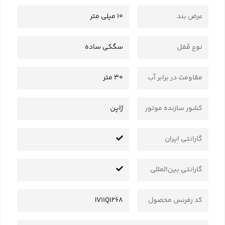
عرض بند
10 میلی متر
نوع قفل
سگکی ساده
مقاومت در برابر آب
30 متر
کشور سازنده موتور
ژاپن
گارانتی ایران
گارانتی بین‌المللی
کد رفرنس محصول
IV11Q1268