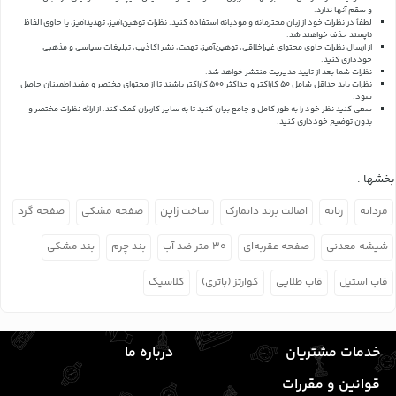
و سقم آنها ندارد.
لطفاً در نظرات خود از زبان محترمانه و مودبانه استفاده کنید. نظرات توهین‌آمیز، تهدیدآمیز، یا حاوی الفاظ
ناپسند حذف خواهند شد.
از ارسال نظرات حاوی محتوای غیراخلاقی، توهین‌آمیز، تهمت، نشر اکاذیب، تبلیغات سیاسی و مذهبی
خودداری کنید.
نظرات شما بعد از تایید مدیریت منتشر خواهد شد.
نظرات باید حداقل شامل 50 کاراکتر و حداکثر 500 کاراکتر باشند تا از محتوای مختصر و مفید اطمینان حاصل
شود.
سعی کنید نظر خود را به طور کامل و جامع بیان کنید تا به سایر کاربران کمک کند.
از ارائه نظرات مختصر و
بدون توضیح خودداری کنید.
بخشها :
مردانه
زنانه
اصالت برند دانمارک
ساخت ژاپن
صفحه مشکی
صفحه گرد
شیشه معدنی
صفحه عقربه‌ای
۳۰ متر ضد آب
بند چرم
بند مشکی
قاب استیل
قاب طلایی
کوارتز (باتری)
کلاسیک
خدمات مشتریان
درباره ما
قوانین و مقررات