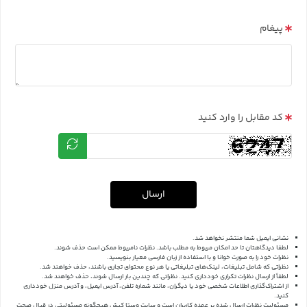
پیغام
کد مقابل را وارد کنید
ارسال
نشانی ایمیل شما منتشر نخواهد شد.
لطفا دیدگاهتان تا حد امکان مربوط به مطلب باشد. نظرات نامربوط ممکن است حذف شوند.
نظرات خود را به صورت خوانا و با استفاده از زبان فارسی معیار بنویسید.
نظراتی که شامل تبلیغات، لینک‌های تبلیغاتی یا هر نوع محتوای تجاری باشند، حذف خواهند شد.
لطفاً از ارسال نظرات تکراری خودداری کنید. نظراتی که چندین بار ارسال شوند، حذف خواهند شد.
از اشتراک‌گذاری اطلاعات شخصی خود یا دیگران، مانند شماره تلفن، آدرس ایمیل، و آدرس منزل خودداری
کنید.
مسئولیت نظرات ارسال شده بر عهده کاربران است و سایت وستا کیش هیچگونه مسئولیتی در قبال صحت