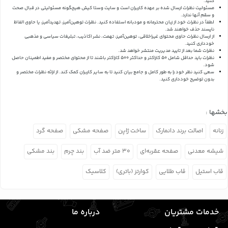
کنید.
مسئولیت نظرات ارسال شده بر عهده کاربران است و سایت وستا کیش هیچگونه مسئولیتی در قبال صحت
و سقم آنها ندارد.
لطفاً در نظرات خود از زبان محترمانه و مودبانه استفاده کنید. نظرات توهین‌آمیز، تهدیدآمیز، یا حاوی الفاظ
ناپسند حذف خواهند شد.
از ارسال نظرات حاوی محتوای غیراخلاقی، توهین‌آمیز، تهمت، نشر اکاذیب، تبلیغات سیاسی و مذهبی
خودداری کنید.
نظرات شما بعد از تایید مدیریت منتشر خواهد شد.
نظرات باید حداقل شامل 50 کاراکتر و حداکثر 500 کاراکتر باشند تا از محتوای مختصر و مفید اطمینان حاصل
شود.
سعی کنید نظر خود را به طور کامل و جامع بیان کنید تا به سایر کاربران کمک کند.
از ارائه نظرات مختصر و
بدون توضیح خودداری کنید.
بخشها :
زنانه
اصالت برند دانمارک
ساخت ژاپن
صفحه مشکی
صفحه گرد
شیشه معدنی
صفحه عقربه‌ای
۳۰ متر ضد آب
بند چرم
بند مشکی
قاب استیل
قاب طلایی
کوارتز (باتری)
کلاسیک
خدمات مشتریان
درباره ما