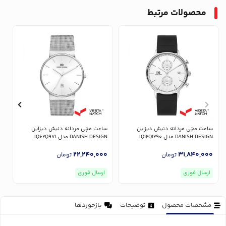
محصولات مرتبط
ساعت مچی مردانه دنیش دیزاین
ساعت مچی مردانه دنیش دیزاین
س
DANISH DESIGN مدل IQ12Q1290
DANISH DESIGN مدل IQ62Q971
GN
0
22,240,000
31,840,000
تومان
تومان
ارسال فوری
ارسال فوری
مشخصات محصول
توضیحات
بازخوردها