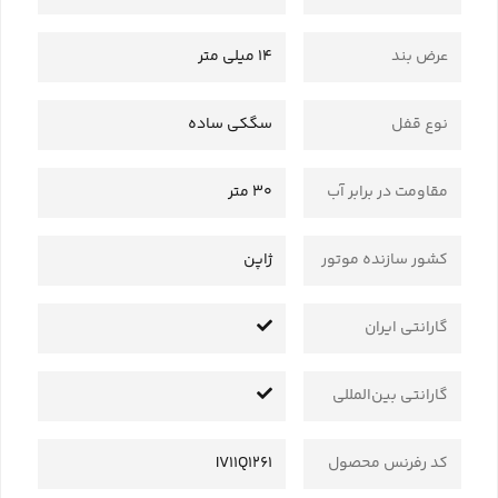
عرض بند
14 میلی متر
نوع قفل
سگکی ساده
مقاومت در برابر آب
30 متر
کشور سازنده موتور
ژاپن
گارانتی ایران
گارانتی بین‌المللی
کد رفرنس محصول
IV11Q1261