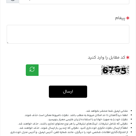
پیغام
کد مقابل را وارد کنید
ارسال
نشانی ایمیل شما منتشر نخواهد شد.
لطفا دیدگاهتان تا حد امکان مربوط به مطلب باشد. نظرات نامربوط ممکن است حذف شوند.
نظرات خود را به صورت خوانا و با استفاده از زبان فارسی معیار بنویسید.
نظراتی که شامل تبلیغات، لینک‌های تبلیغاتی یا هر نوع محتوای تجاری باشند، حذف خواهند شد.
لطفاً از ارسال نظرات تکراری خودداری کنید. نظراتی که چندین بار ارسال شوند، حذف خواهند شد.
از اشتراک‌گذاری اطلاعات شخصی خود یا دیگران، مانند شماره تلفن، آدرس ایمیل، و آدرس منزل خودداری