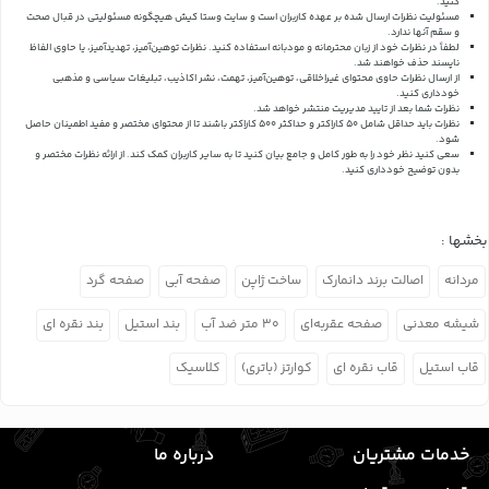
کنید.
مسئولیت نظرات ارسال شده بر عهده کاربران است و سایت وستا کیش هیچگونه مسئولیتی در قبال صحت
و سقم آنها ندارد.
لطفاً در نظرات خود از زبان محترمانه و مودبانه استفاده کنید. نظرات توهین‌آمیز، تهدیدآمیز، یا حاوی الفاظ
ناپسند حذف خواهند شد.
از ارسال نظرات حاوی محتوای غیراخلاقی، توهین‌آمیز، تهمت، نشر اکاذیب، تبلیغات سیاسی و مذهبی
خودداری کنید.
نظرات شما بعد از تایید مدیریت منتشر خواهد شد.
نظرات باید حداقل شامل 50 کاراکتر و حداکثر 500 کاراکتر باشند تا از محتوای مختصر و مفید اطمینان حاصل
شود.
سعی کنید نظر خود را به طور کامل و جامع بیان کنید تا به سایر کاربران کمک کند.
از ارائه نظرات مختصر و
بدون توضیح خودداری کنید.
بخشها :
مردانه
اصالت برند دانمارک
ساخت ژاپن
صفحه آبی
صفحه گرد
شیشه معدنی
صفحه عقربه‌ای
۳۰ متر ضد آب
بند استیل
بند نقره ای
قاب استیل
قاب نقره ای
کوارتز (باتری)
کلاسیک
خدمات مشتریان
درباره ما