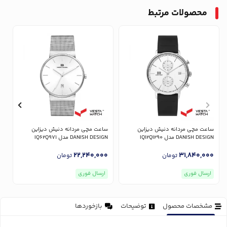
محصولات مرتبط
ساعت مچی مردانه دنیش دیزاین
ساعت مچی مردانه دنیش دیزاین
س
DANISH DESIGN مدل IQ12Q1290
DANISH DESIGN مدل IQ62Q971
GN
0
22,240,000
31,840,000
تومان
تومان
ارسال فوری
ارسال فوری
مشخصات محصول
توضیحات
بازخوردها