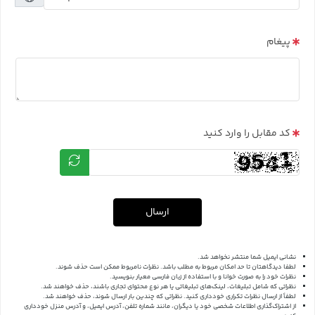
پیغام
کد مقابل را وارد کنید
ارسال
نشانی ایمیل شما منتشر نخواهد شد.
لطفا دیدگاهتان تا حد امکان مربوط به مطلب باشد. نظرات نامربوط ممکن است حذف شوند.
نظرات خود را به صورت خوانا و با استفاده از زبان فارسی معیار بنویسید.
نظراتی که شامل تبلیغات، لینک‌های تبلیغاتی یا هر نوع محتوای تجاری باشند، حذف خواهند شد.
لطفاً از ارسال نظرات تکراری خودداری کنید. نظراتی که چندین بار ارسال شوند، حذف خواهند شد.
از اشتراک‌گذاری اطلاعات شخصی خود یا دیگران، مانند شماره تلفن، آدرس ایمیل، و آدرس منزل خودداری