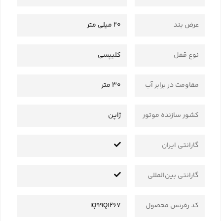
عرض بند
20 میلی متر
نوع قفل
کلیپسی
مقاومت در برابر آب
30 متر
کشور سازنده موتور
ژاپن
گارانتی ایران
گارانتی بین‌المللی
کد رفرنس محصول
IQ99Q1267