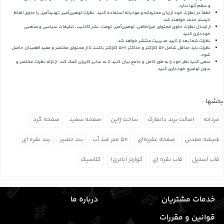
و سقم آنها ندارد.
لطفاً در نظرات خود از زبان محترمانه و مودبانه استفاده کنید. نظرات توهین‌آمیز، تهدیدآمیز، یا حاوی الفاظ
ناپسند حذف خواهند شد.
از ارسال نظرات حاوی محتوای غیراخلاقی، توهین‌آمیز، تهمت، نشر اکاذیب، تبلیغات سیاسی و مذهبی
خودداری کنید.
نظرات شما بعد از تایید مدیریت منتشر خواهد شد.
نظرات باید حداقل شامل 50 کاراکتر و حداکثر 500 کاراکتر باشند تا از محتوای مختصر و مفید اطمینان حاصل
شود.
سعی کنید نظر خود را به طور کامل و جامع بیان کنید تا به سایر کاربران کمک کند.
از ارائه نظرات مختصر و
بدون توضیح خودداری کنید.
بخشها :
مردانه
اصالت برند دانمارک
ساخت ژاپن
صفحه سفید
صفحه گرد
شیشه معدنی
صفحه عقربه‌ای
۵۰ متر ضد آب
بند حصیر
بند نقره ای
قاب استیل
قاب نقره ای
کوارتز (باتری)
کلاسیک
خدمات مشتریان
درباره ما
قوانین و مقررات