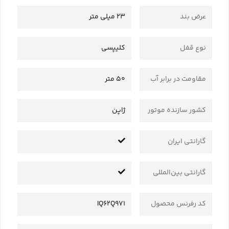
عرض بند
23 میلی متر
نوع قفل
کلیپسی
مقاومت در برابر آب
50 متر
کشور سازنده موتور
ژاپن
گارانتی ایران
گارانتی بین‌المللی
کد رفرنس محصول
IQ62Q971