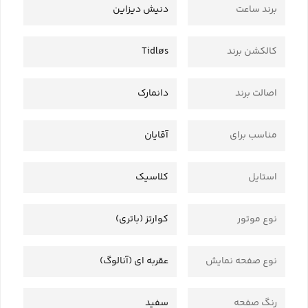
برند ساعت
دنیش دیزاین
کالکشن برند
Tidløs
اصالت برند
دانمارک
مناسب برای
آقایان
استایل
کلاسیک
نوع موتور
کوارتز (باتری)
نوع صفحه نمایش
عقربه ای (آنالوگ)
رنگ صفحه
سفید