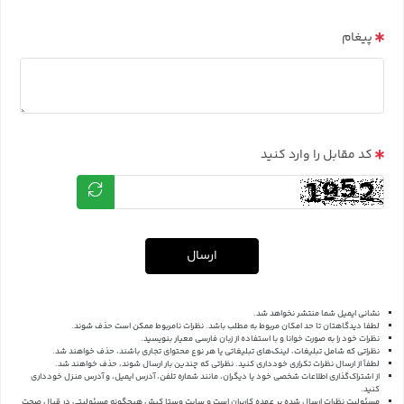
پیغام
کد مقابل را وارد کنید
ارسال
نشانی ایمیل شما منتشر نخواهد شد.
لطفا دیدگاهتان تا حد امکان مربوط به مطلب باشد. نظرات نامربوط ممکن است حذف شوند.
نظرات خود را به صورت خوانا و با استفاده از زبان فارسی معیار بنویسید.
نظراتی که شامل تبلیغات، لینک‌های تبلیغاتی یا هر نوع محتوای تجاری باشند، حذف خواهند شد.
لطفاً از ارسال نظرات تکراری خودداری کنید. نظراتی که چندین بار ارسال شوند، حذف خواهند شد.
از اشتراک‌گذاری اطلاعات شخصی خود یا دیگران، مانند شماره تلفن، آدرس ایمیل، و آدرس منزل خودداری
کنید.
مسئولیت نظرات ارسال شده بر عهده کاربران است و سایت وستا کیش هیچگونه مسئولیتی در قبال صحت