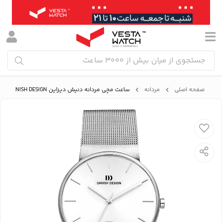
صفحه اصلی
مردانه
ساعت مچی مردانه دنیش دیزاین DANISH DESIGN مدل IQ62Q971