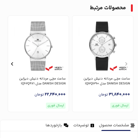
محصولات مرتبط
ساعت مچی مردانه دنیش دیزاین
ساعت مچی مردانه دنیش دیزاین
س
DANISH DESIGN مدل IQ12Q1290
DANISH DESIGN مدل IQ62Q971
GN
0
22,240,000
31,840,000
تومان
تومان
ارسال فوری
ارسال فوری
مشخصات محصول
توضیحات
بازخوردها