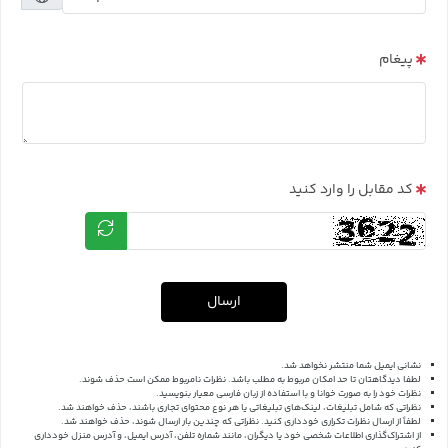
پیغام
کد مقابل را وارد کنید
ارسال
نشانی ایمیل شما منتشر نخواهد شد.
لطفا دیدگاهتان تا حد امکان مربوط به مطلب باشد. نظرات نامربوط ممکن است حذف شوند.
نظرات خود را به صورت خوانا و با استفاده از زبان فارسی معیار بنویسید.
نظراتی که شامل تبلیغات، لینک‌های تبلیغاتی یا هر نوع محتوای تجاری باشند، حذف خواهند شد.
لطفاً از ارسال نظرات تکراری خودداری کنید. نظراتی که چندین بار ارسال شوند، حذف خواهند شد.
از اشتراک‌گذاری اطلاعات شخصی خود یا دیگران، مانند شماره تلفن، آدرس ایمیل، و آدرس منزل خودداری