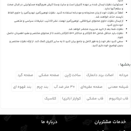
کنید.
مسئولیت نظرات ارسال شده بر عهده کاربران است و سایت وستا کیش هیچگونه مسئولیتی در قبال صحت
و سقم آنها ندارد.
لطفاً در نظرات خود از زبان محترمانه و مودبانه استفاده کنید. نظرات توهین‌آمیز، تهدیدآمیز، یا حاوی الفاظ
ناپسند حذف خواهند شد.
از ارسال نظرات حاوی محتوای غیراخلاقی، توهین‌آمیز، تهمت، نشر اکاذیب، تبلیغات سیاسی و مذهبی
خودداری کنید.
نظرات شما بعد از تایید مدیریت منتشر خواهد شد.
نظرات باید حداقل شامل 50 کاراکتر و حداکثر 500 کاراکتر باشند تا از محتوای مختصر و مفید اطمینان حاصل
شود.
سعی کنید نظر خود را به طور کامل و جامع بیان کنید تا به سایر کاربران کمک کند.
از ارائه نظرات مختصر و
بدون توضیح خودداری کنید.
بخشها :
مردانه
اصالت برند دانمارک
ساخت ژاپن
صفحه مشکی
صفحه گرد
شیشه معدنی
صفحه عقربه‌ای
۳۰ متر ضد آب
بند چرم
بند قهوه ای
قاب تیتانیوم
قاب مشکی
کوارتز (باتری)
کلاسیک
خدمات مشتریان
درباره ما