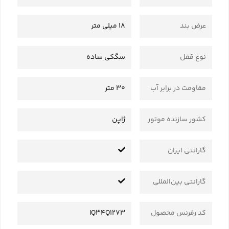
عرض بند
18 میلی متر
نوع قفل
سگکی ساده
مقاومت در برابر آب
30 متر
کشور سازنده موتور
ژاپن
گارانتی ایران
گارانتی بین‌المللی
کد رفرنس محصول
IQ34Q1273