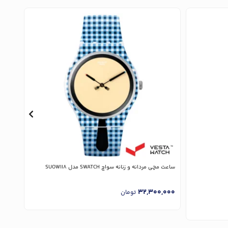
ساعت مچی مردانه و زنانه سواچ SWATCH مدل SUOW118
ساعت مچی 
,000
32,300,000
تومان
ارسا