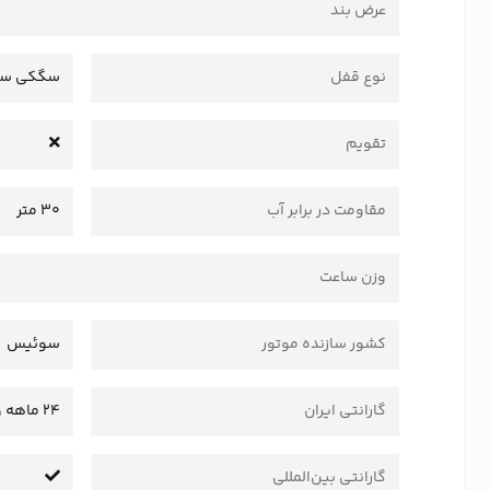
عرض بند
نوع قفل
سگکی سا
تقویم
مقاومت در برابر آب
30 متر
وزن ساعت
کشور سازنده موتور
سوئیس
گارانتی ایران
24 ماهه وستا سرویس
گارانتی بین‌المللی