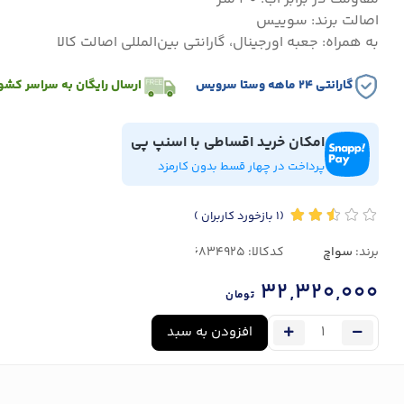
اصالت برند: سوییس
به همراه: جعبه اورجینال، گارانتی بین‌المللی اصالت کالا
گارانتی ۲۴ ماهه وستا سرویس
ارسال رایگان به سراسر کشو
امکان خرید اقساطی با اسنپ پی
پرداخت در چهار قسط بدون کارمزد
(1
بازخورد کاربران
)
برند:
سواچ
کدکالا:
32,320,000
تومان
افزودن به سبد