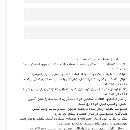
نشانی ایمیل شما منتشر نخواهد شد.
لطفا دیدگاهتان تا حد امکان مربوط به مطلب باشد. نظرات نامربوط ممکن است
حذف شوند.
نظرات خود را به صورت خوانا و با استفاده از زبان فارسی معیار بنویسید.
نظراتی که شامل تبلیغات، لینک‌های تبلیغاتی یا هر نوع محتوای تجاری باشند،
حذف خواهند شد.
لطفاً از ارسال نظرات تکراری خودداری کنید. نظراتی که چندین بار ارسال شوند،
حذف خواهند شد.
از اشتراک‌گذاری اطلاعات شخصی خود یا دیگران، مانند شماره تلفن، آدرس
ایمیل، و آدرس منزل خودداری کنید.
مسئولیت نظرات ارسال شده بر عهده کاربران است و سایت وستا کیش
هیچگونه مسئولیتی در قبال صحت و سقم آنها ندارد.
لطفاً در نظرات خود از زبان محترمانه و مودبانه استفاده کنید. نظرات توهین‌آمیز،
تهدیدآمیز، یا حاوی الفاظ ناپسند حذف خواهند شد.
از ارسال نظرات حاوی محتوای غیراخلاقی، توهین‌آمیز، تهمت، نشر اکاذیب،