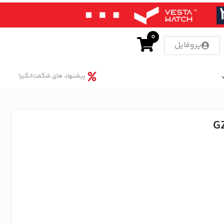
0
پروفایل
پیشنهاد های شگفت‌انگیز!