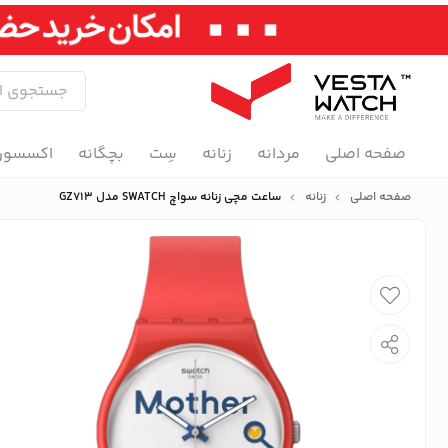
صفحه اصلی
مردانه
زنانه
سِت
بچگانه
اکسسور
صفحه اصلی
زنانه
ساعت مچی زنانه سواچ SWATCH مدل GZ713