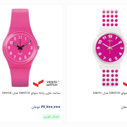
دل GW190
ساعت مچی زنانه سواچ SWATCH مدل GP128K
26,700,000
مان
تومان
ارسال فوری