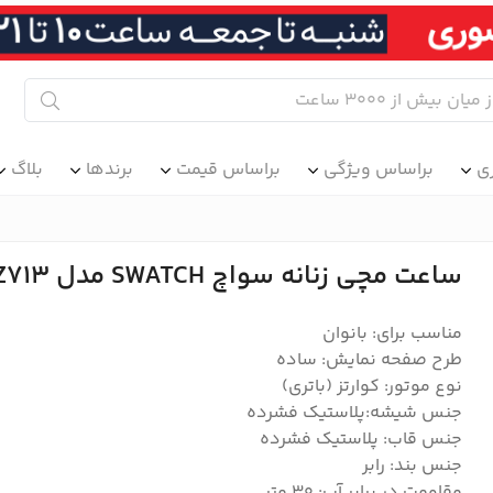
ی
براساس ویژگی
براساس قیمت
برندها
بلاگ
ساعت مچی زنانه سواچ SWATCH مدل GZ713
مناسب برای: بانوان
طرح صفحه نمایش: ساده
نوع موتور: کوارتز (باتری)
جنس شیشه:پلاستیک فشرده
جنس قاب: پلاستیک فشرده
جنس بند: رابر
مقاومت در برابر آب: ۳۰ متر