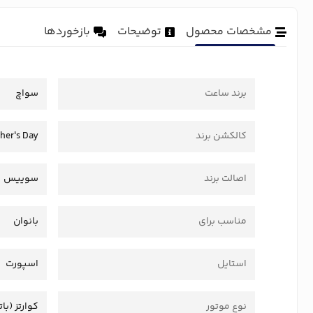
مشخصات محصول
توضیحات
بازخوردها
برند ساعت
سواچ
کالکشن برند
her's Day
اصالت برند
سوییس
مناسب برای
بانوان
استایل
اسپورت
نوع موتور
کوارتز (بات