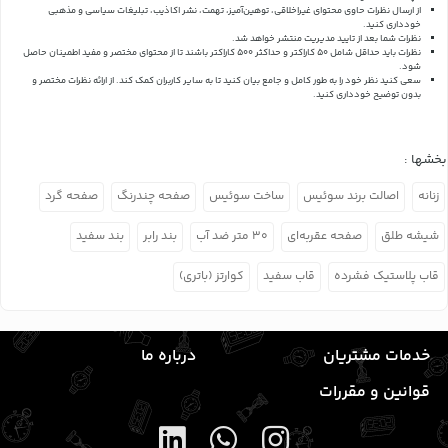
از ارسال نظرات حاوی محتوای غیراخلاقی، توهین‌آمیز، تهمت، نشر اکاذیب، تبلیغات سیاسی و مذهبی
خودداری کنید.
نظرات شما بعد از تایید مدیریت منتشر خواهد شد.
نظرات باید حداقل شامل 50 کاراکتر و حداکثر 500 کاراکتر باشند تا از محتوای مختصر و مفید اطمینان حاصل
شود.
سعی کنید نظر خود را به طور کامل و جامع بیان کنید تا به سایر کاربران کمک کند.
از ارائه نظرات مختصر و
بدون توضیح خودداری کنید.
بخشها :
زنانه
اصالت برند سوئیس
ساخت سوئیس
صفحه چندرنگ
صفحه گرد
شیشه طلق
صفحه عقربه‌ای
۳۰ متر ضد آب
بند رابر
بند سفید
قاب پلاستیک فشرده
قاب سفید
کوارتز (باتری)
خدمات مشتریان
درباره ما
قوانین و مقررات