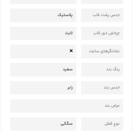
جنس پشت قاب
پلاستیک
چرخش دور قاب
ثابت
نشانگرهای ساعت
رنگ بند
سفید
جنس بند
رابر
عرض بند
نوع قفل
سگکی