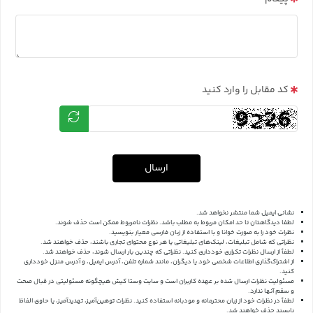
کد مقابل را وارد کنید
ارسال
نشانی ایمیل شما منتشر نخواهد شد.
لطفا دیدگاهتان تا حد امکان مربوط به مطلب باشد. نظرات نامربوط ممکن است حذف شوند.
نظرات خود را به صورت خوانا و با استفاده از زبان فارسی معیار بنویسید.
نظراتی که شامل تبلیغات، لینک‌های تبلیغاتی یا هر نوع محتوای تجاری باشند، حذف خواهند شد.
لطفاً از ارسال نظرات تکراری خودداری کنید. نظراتی که چندین بار ارسال شوند، حذف خواهند شد.
از اشتراک‌گذاری اطلاعات شخصی خود یا دیگران، مانند شماره تلفن، آدرس ایمیل، و آدرس منزل خودداری
کنید.
مسئولیت نظرات ارسال شده بر عهده کاربران است و سایت وستا کیش هیچگونه مسئولیتی در قبال صحت
و سقم آنها ندارد.
لطفاً در نظرات خود از زبان محترمانه و مودبانه استفاده کنید. نظرات توهین‌آمیز، تهدیدآمیز، یا حاوی الفاظ
ناپسند حذف خواهند شد.