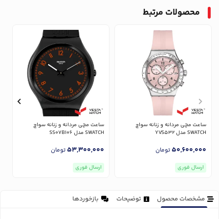
محصولات مرتبط
ساعت مچی مردانه و زنانه سواچ
ساعت مچی مردانه و زنانه سواچ
س
SWATCH مدل YVS532
SWATCH مدل SS07B106
CH
0
53,300,000
50,600,000
تومان
تومان
ارسال فوری
ارسال فوری
مشخصات محصول
توضیحات
بازخوردها