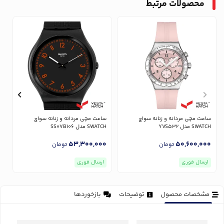
محصولات مرتبط
ساعت مچی مردانه و زنانه سواچ
ساعت مچی مردانه و زنانه سواچ
س
SWATCH مدل YVS532
SWATCH مدل SS07B106
CH
0
53,300,000
50,600,000
تومان
تومان
ارسال فوری
ارسال فوری
مشخصات محصول
توضیحات
بازخوردها