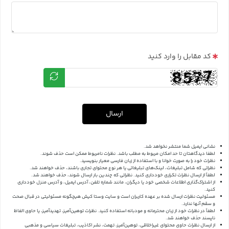
کد مقابل را وارد کنید
ارسال
نشانی ایمیل شما منتشر نخواهد شد.
لطفا دیدگاهتان تا حد امکان مربوط به مطلب باشد. نظرات نامربوط ممکن است حذف شوند.
نظرات خود را به صورت خوانا و با استفاده از زبان فارسی معیار بنویسید.
نظراتی که شامل تبلیغات، لینک‌های تبلیغاتی یا هر نوع محتوای تجاری باشند، حذف خواهند شد.
لطفاً از ارسال نظرات تکراری خودداری کنید. نظراتی که چندین بار ارسال شوند، حذف خواهند شد.
از اشتراک‌گذاری اطلاعات شخصی خود یا دیگران، مانند شماره تلفن، آدرس ایمیل، و آدرس منزل خودداری
کنید.
مسئولیت نظرات ارسال شده بر عهده کاربران است و سایت وستا کیش هیچگونه مسئولیتی در قبال صحت
و سقم آنها ندارد.
لطفاً در نظرات خود از زبان محترمانه و مودبانه استفاده کنید. نظرات توهین‌آمیز، تهدیدآمیز، یا حاوی الفاظ
ناپسند حذف خواهند شد.
از ارسال نظرات حاوی محتوای غیراخلاقی، توهین‌آمیز، تهمت، نشر اکاذیب، تبلیغات سیاسی و مذهبی