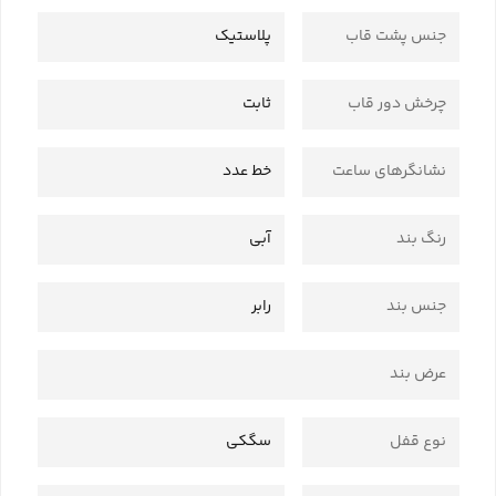
جنس پشت قاب
پلاستیک
چرخش دور قاب
ثابت
نشانگرهای ساعت
خط عدد
رنگ بند
آبی
جنس بند
رابر
عرض بند
نوع قفل
سگکی