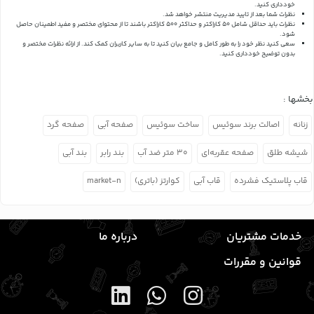
خودداری کنید.
نظرات شما بعد از تایید مدیریت منتشر خواهد شد.
نظرات باید حداقل شامل 50 کاراکتر و حداکثر 500 کاراکتر باشند تا از محتوای مختصر و مفید اطمینان حاصل
شود.
سعی کنید نظر خود را به طور کامل و جامع بیان کنید تا به سایر کاربران کمک کند.
از ارائه نظرات مختصر و
بدون توضیح خودداری کنید.
بخشها :
زنانه
اصالت برند سوئیس
ساخت سوئیس
صفحه آبی
صفحه گرد
شیشه طلق
صفحه عقربه‌ای
۳۰ متر ضد آب
بند رابر
بند آبی
قاب پلاستیک فشرده
قاب آبی
کوارتز (باتری)
market-n
خدمات مشتریان
درباره ما
قوانین و مقررات