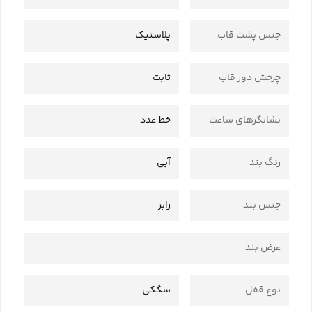
جنس پشت قاب
پلاستیک
چرخش دور قاب
ثابت
نشانگرهای ساعت
خط عدد
رنگ بند
آبی
جنس بند
رابر
عرض بند
نوع قفل
سگکی