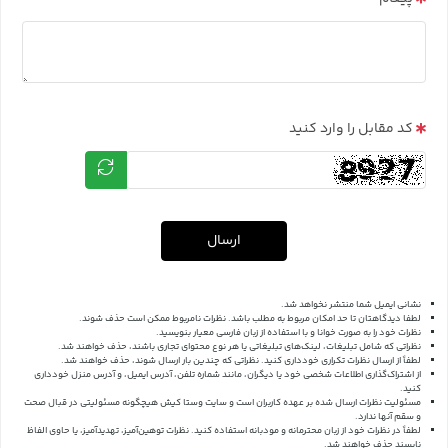
کد مقابل را وارد کنید
ارسال
نشانی ایمیل شما منتشر نخواهد شد.
لطفا دیدگاهتان تا حد امکان مربوط به مطلب باشد. نظرات نامربوط ممکن است حذف شوند.
نظرات خود را به صورت خوانا و با استفاده از زبان فارسی معیار بنویسید.
نظراتی که شامل تبلیغات، لینک‌های تبلیغاتی یا هر نوع محتوای تجاری باشند، حذف خواهند شد.
لطفاً از ارسال نظرات تکراری خودداری کنید. نظراتی که چندین بار ارسال شوند، حذف خواهند شد.
از اشتراک‌گذاری اطلاعات شخصی خود یا دیگران، مانند شماره تلفن، آدرس ایمیل، و آدرس منزل خودداری
کنید.
مسئولیت نظرات ارسال شده بر عهده کاربران است و سایت وستا کیش هیچگونه مسئولیتی در قبال صحت
و سقم آنها ندارد.
لطفاً در نظرات خود از زبان محترمانه و مودبانه استفاده کنید. نظرات توهین‌آمیز، تهدیدآمیز، یا حاوی الفاظ
ناپسند حذف خواهند شد.