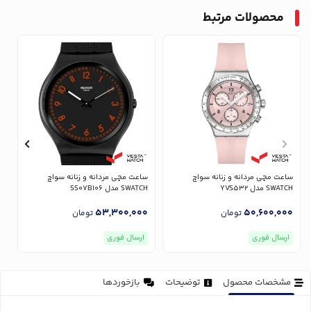
محصولات مرتبط
ساعت مچی مردانه و زنانه سواچ
ساعت مچی مردانه و زنانه سواچ
س
SWATCH مدل YVS532
SWATCH مدل SS07B106
CH
0
53,300,000
50,600,000
تومان
تومان
ارسال فوری
ارسال فوری
مشخصات محصول
توضیحات
بازخوردها