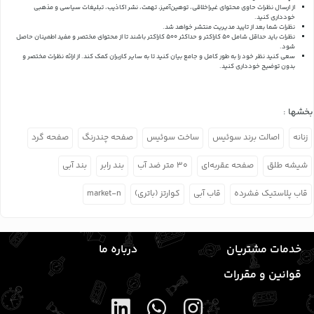
از ارسال نظرات حاوی محتوای غیراخلاقی، توهین‌آمیز، تهمت، نشر اکاذیب، تبلیغات سیاسی و مذهبی
خودداری کنید.
نظرات شما بعد از تایید مدیریت منتشر خواهد شد.
نظرات باید حداقل شامل 50 کاراکتر و حداکثر 500 کاراکتر باشند تا از محتوای مختصر و مفید اطمینان حاصل
شود.
سعی کنید نظر خود را به طور کامل و جامع بیان کنید تا به سایر کاربران کمک کند.
از ارائه نظرات مختصر و
بدون توضیح خودداری کنید.
بخشها :
زنانه
اصالت برند سوئیس
ساخت سوئیس
صفحه چندرنگ
صفحه گرد
شیشه طلق
صفحه عقربه‌ای
۳۰ متر ضد آب
بند رابر
بند آبی
قاب پلاستیک فشرده
قاب آبی
کوارتز (باتری)
market-n
خدمات مشتریان
درباره ما
قوانین و مقررات