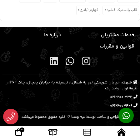
قاب پلاستیک فشرده
کوارتز (باتری)
خدمات مشتریان
درباره ما
قوانین و مقررات
قلهک، خیابان شریعتی (رو به شمال)، نرسیده به خیابان یخچال، پلاک ۱۴۶۹،
طبقه اول، واحد یک
02122001734
02122004429
طراحی و ساخت توسط تیم وستا 🤍 کلیه حقوق محفوظ می‌باشد.
0