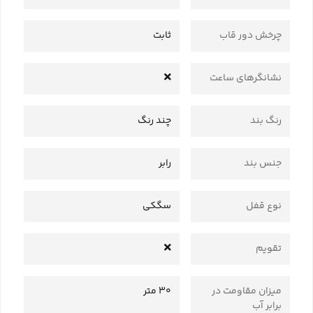
چرخش دور قاب
ثابت
نشانگرهای ساعت
رنگ بند
چند رنگ
جنس بند
رابر
نوع قفل
سگکی
تقویم
میزان مقاومت در
30 متر
برابر آب