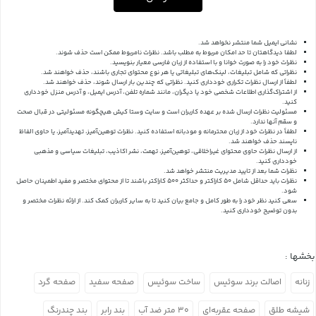
نشانی ایمیل شما منتشر نخواهد شد.
لطفا دیدگاهتان تا حد امکان مربوط به مطلب باشد. نظرات نامربوط ممکن است حذف شوند.
نظرات خود را به صورت خوانا و با استفاده از زبان فارسی معیار بنویسید.
نظراتی که شامل تبلیغات، لینک‌های تبلیغاتی یا هر نوع محتوای تجاری باشند، حذف خواهند شد.
لطفاً از ارسال نظرات تکراری خودداری کنید. نظراتی که چندین بار ارسال شوند، حذف خواهند شد.
از اشتراک‌گذاری اطلاعات شخصی خود یا دیگران، مانند شماره تلفن، آدرس ایمیل، و آدرس منزل خودداری
کنید.
مسئولیت نظرات ارسال شده بر عهده کاربران است و سایت وستا کیش هیچگونه مسئولیتی در قبال صحت
و سقم آنها ندارد.
لطفاً در نظرات خود از زبان محترمانه و مودبانه استفاده کنید. نظرات توهین‌آمیز، تهدیدآمیز، یا حاوی الفاظ
ناپسند حذف خواهند شد.
از ارسال نظرات حاوی محتوای غیراخلاقی، توهین‌آمیز، تهمت، نشر اکاذیب، تبلیغات سیاسی و مذهبی
خودداری کنید.
نظرات شما بعد از تایید مدیریت منتشر خواهد شد.
نظرات باید حداقل شامل 50 کاراکتر و حداکثر 500 کاراکتر باشند تا از محتوای مختصر و مفید اطمینان حاصل
شود.
سعی کنید نظر خود را به طور کامل و جامع بیان کنید تا به سایر کاربران کمک کند.
از ارائه نظرات مختصر و
بدون توضیح خودداری کنید.
بخشها :
زنانه
اصالت برند سوئیس
ساخت سوئیس
صفحه سفید
صفحه گرد
شیشه طلق
صفحه عقربه‌ای
۳۰ متر ضد آب
بند رابر
بند چندرنگ