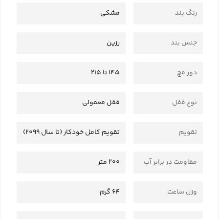
رنگ بند
مشکی
جنس بند
رزین
دور مچ
145 تا 215
نوع قفل
قفل معمولی
تقویم
تقویم کامل خودکار (تا سال 2099)
مقاومت در برابر آب
200 متر
وزن ساعت
64 گرم