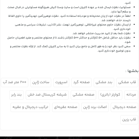
کنید.
مسئولیت نظرات ارسال شده بر عهده کاربران است و سایت وستا کیش هیچگونه مسئولیتی در قبال صحت
و سقم آنها ندارد.
لطفاً در نظرات خود از زبان محترمانه و مودبانه استفاده کنید. نظرات توهین‌آمیز، تهدیدآمیز، یا حاوی الفاظ
ناپسند حذف خواهند شد.
از ارسال نظرات حاوی محتوای غیراخلاقی، توهین‌آمیز، تهمت، نشر اکاذیب، تبلیغات سیاسی و مذهبی
خودداری کنید.
نظرات شما بعد از تایید مدیریت منتشر خواهد شد.
نظرات باید حداقل شامل 50 کاراکتر و حداکثر 500 کاراکتر باشند تا از محتوای مختصر و مفید اطمینان حاصل
شود.
سعی کنید نظر خود را به طور کامل و جامع بیان کنید تا به سایر کاربران کمک کند.
از ارائه نظرات مختصر و
بدون توضیح خودداری کنید.
بخشها :
قاب مشکی
بند مشکی
صفحه گرد
اسپورت
ساخت ژاپن
۲۰۰ متر ضد آب
مردانه
کوارتز (باتری)
صفحه مشکی
شیشه کریستال ضد خش
بند رابر
صفحه دیجیتال
اصالت برند ژاپن
صفحه عقربه‌ای
ترکیب دیجیتال و عقربه
قاب رزین