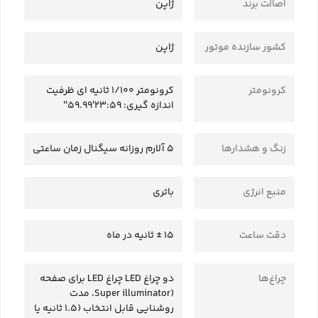
اصالت برند
ژاپن
کشور سازنده موتور
ژاپن
کرونومتر
کرونومتر 1/100 ثانیه ای ظرفیت
اندازه گیری: 23:59'59.99''
زنگ و هشدارها
5 آلارم روزانه سیگنال زمان ساعتی
منبع انرژی
باتری
دقت ساعت
15 ± ثانیه در ماه
چراغ‌ها
دو چراغ LED چراغ LED برای صفحه
(Super illuminator، مدت
روشنایی قابل انتخاب (1.5 ثانیه یا