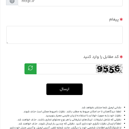
پیغام
کد مقابل را وارد کنید
ارسال
نشانی ایمیل شما منتشر نخواهد شد.
لطفا دیدگاهتان تا حد امکان مربوط به مطلب باشد. نظرات نامربوط ممکن است حذف شوند.
نظرات خود را به صورت خوانا و با استفاده از زبان فارسی معیار بنویسید.
نظراتی که شامل تبلیغات، لینک‌های تبلیغاتی یا هر نوع محتوای تجاری باشند، حذف خواهند شد.
لطفاً از ارسال نظرات تکراری خودداری کنید. نظراتی که چندین بار ارسال شوند، حذف خواهند شد.
از اشتراک‌گذاری اطلاعات شخصی خود یا دیگران، مانند شماره تلفن، آدرس ایمیل، و آدرس منزل خودداری