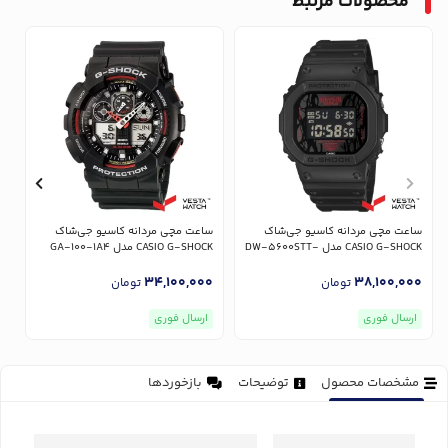
محصولات مرتبط
س
R
ساعت مچی مردانه کاسیو جی‌شاک
ساعت مچی مردانه کاسیو جی‌شاک
0
CASIO G-SHOCK مدل DW-5600STT-
CASIO G-SHOCK مدل GA-100-1A4
1DR
34,100,000
38,100,000
تومان
تومان
ارسال فوری
ارسال فوری
مشخصات محصول
توضیحات
بازخوردها