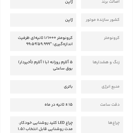
اصالت برند
ژاپن
کشور سازنده موتور
ژاپن
کرونومتر
کرونومتر 1/1000 ثانیه‌ای ظرفیت
اندازه‌گیری: ‎99:59'59.999''‎
زنگ و هشدارها
5 آلارم روزانه (با 1 آلارم تأخیردار)
بوق ساعتی
منبع انرژی
باتری
دقت ساعت
15 ± ثانیه در ماه
چراغ‌ها
چراغ LED کلید روشنایی خودکار،
مدت روشنایی قابل انتخاب (1.5