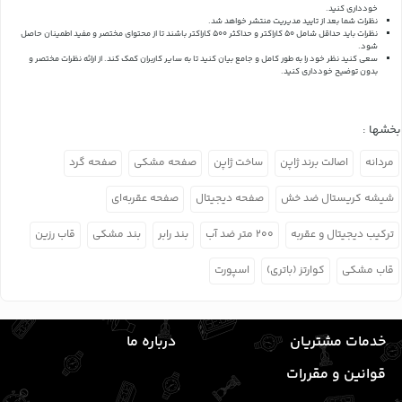
خودداری کنید.
نظرات شما بعد از تایید مدیریت منتشر خواهد شد.
نظرات باید حداقل شامل 50 کاراکتر و حداکثر 500 کاراکتر باشند تا از محتوای مختصر و مفید اطمینان حاصل
شود.
سعی کنید نظر خود را به طور کامل و جامع بیان کنید تا به سایر کاربران کمک کند.
از ارائه نظرات مختصر و
بدون توضیح خودداری کنید.
بخشها :
مردانه
اصالت برند ژاپن
ساخت ژاپن
صفحه مشکی
صفحه گرد
شیشه کریستال ضد خش
صفحه دیجیتال
صفحه عقربه‌ای
ترکیب دیجیتال و عقربه
۲۰۰ متر ضد آب
بند رابر
بند مشکی
قاب رزین
قاب مشکی
کوارتز (باتری)
اسپورت
خدمات مشتریان
درباره ما
قوانین و مقررات