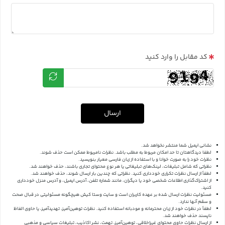
کد مقابل را وارد کنید
ارسال
نشانی ایمیل شما منتشر نخواهد شد.
لطفا دیدگاهتان تا حد امکان مربوط به مطلب باشد. نظرات نامربوط ممکن است حذف شوند.
نظرات خود را به صورت خوانا و با استفاده از زبان فارسی معیار بنویسید.
نظراتی که شامل تبلیغات، لینک‌های تبلیغاتی یا هر نوع محتوای تجاری باشند، حذف خواهند شد.
لطفاً از ارسال نظرات تکراری خودداری کنید. نظراتی که چندین بار ارسال شوند، حذف خواهند شد.
از اشتراک‌گذاری اطلاعات شخصی خود یا دیگران، مانند شماره تلفن، آدرس ایمیل، و آدرس منزل خودداری
کنید.
مسئولیت نظرات ارسال شده بر عهده کاربران است و سایت وستا کیش هیچگونه مسئولیتی در قبال صحت
و سقم آنها ندارد.
لطفاً در نظرات خود از زبان محترمانه و مودبانه استفاده کنید. نظرات توهین‌آمیز، تهدیدآمیز، یا حاوی الفاظ
ناپسند حذف خواهند شد.
از ارسال نظرات حاوی محتوای غیراخلاقی، توهین‌آمیز، تهمت، نشر اکاذیب، تبلیغات سیاسی و مذهبی