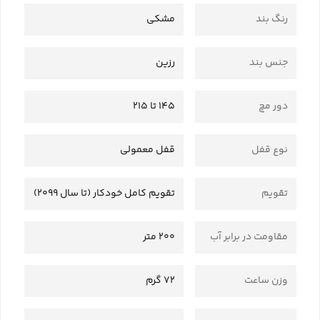
رنگ بند
مشکی
جنس بند
رزین
دور مچ
145 تا 215
نوع قفل
قفل معمولی
تقویم
تقویم کامل خودکار (تا سال 2099)
مقاومت در برابر آب
200 متر
وزن ساعت
72 گرم