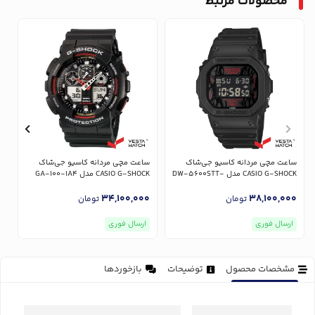
محصولات مرتبط
س
R
ساعت مچی مردانه کاسیو جی‌شاک
ساعت مچی مردانه کاسیو جی‌شاک
0
CASIO G-SHOCK مدل DW-5600STT-
CASIO G-SHOCK مدل GA-100-1A4
1DR
34,100,000
38,100,000
تومان
تومان
ارسال فوری
ارسال فوری
مشخصات محصول
توضیحات
بازخوردها