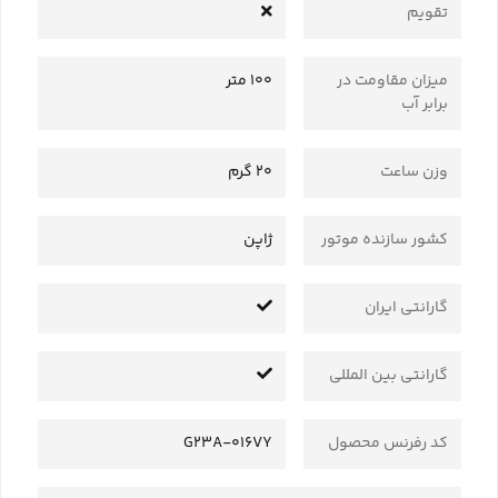
تقویم
میزان مقاومت در
100 متر
برابر آب
وزن ساعت
20 گرم
کشور سازنده موتور
ژاپن
گارانتی ایران
گارانتی بین المللی
کد رفرنس محصول
G23A-016VY