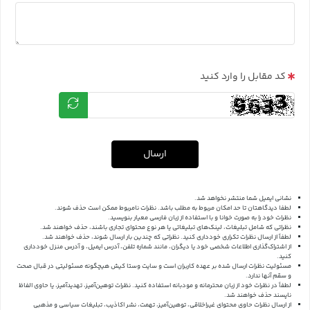
کد مقابل را وارد کنید
ارسال
نشانی ایمیل شما منتشر نخواهد شد.
لطفا دیدگاهتان تا حد امکان مربوط به مطلب باشد. نظرات نامربوط ممکن است حذف شوند.
نظرات خود را به صورت خوانا و با استفاده از زبان فارسی معیار بنویسید.
نظراتی که شامل تبلیغات، لینک‌های تبلیغاتی یا هر نوع محتوای تجاری باشند، حذف خواهند شد.
لطفاً از ارسال نظرات تکراری خودداری کنید. نظراتی که چندین بار ارسال شوند، حذف خواهند شد.
از اشتراک‌گذاری اطلاعات شخصی خود یا دیگران، مانند شماره تلفن، آدرس ایمیل، و آدرس منزل خودداری
کنید.
مسئولیت نظرات ارسال شده بر عهده کاربران است و سایت وستا کیش هیچگونه مسئولیتی در قبال صحت
و سقم آنها ندارد.
لطفاً در نظرات خود از زبان محترمانه و مودبانه استفاده کنید. نظرات توهین‌آمیز، تهدیدآمیز، یا حاوی الفاظ
ناپسند حذف خواهند شد.
از ارسال نظرات حاوی محتوای غیراخلاقی، توهین‌آمیز، تهمت، نشر اکاذیب، تبلیغات سیاسی و مذهبی