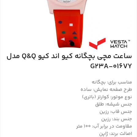
ساعت مچی بچگانه کیو اند کیو Q&Q مدل
G23A-016VY
مناسب برای: بچگانه
طرح صفحه نمایش: ساده
نوع موتور: کوارتز (باتری)
جنس شیشه: طلق
جنس قاب: رزین
جنس بند: رزین
مقاومت در برابر آب: 100 متر
اصالت برند: ژاپن