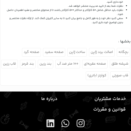
خودداری کنید.
نظرات شما بعد از تایید مدیریت منتشر خواهد شد.
نظرات باید حداقل شامل 50 کاراکتر و حداکثر 500 کاراکتر باشند تا از محتوای مختصر و مفید اطمینان حاصل
شود.
سعی کنید نظر خود را به طور کامل و جامع بیان کنید تا به سایر کاربران کمک کند.
از ارائه نظرات مختصر و
بدون توضیح خودداری کنید.
بخشها :
بچگانه
اصالت برند ژاپن
ساخت ژاپن
صفحه سفید
صفحه گرد
شیشه طلق
صفحه عقربه‌ای
۱۰۰ متر ضد آب
بند رزین
بند قرمز
قاب رزین
قاب صورتی
کوارتز (باتری)
خدمات مشتریان
درباره ما
قوانین و مقررات