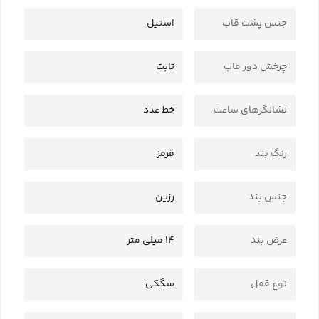
جنس پشت قاب
استیل
چرخش دور قاب
ثابت
نشانگرهای ساعت
خط عدد
رنگ بند
قرمز
جنس بند
رزین
عرض بند
14 میلی متر
نوع قفل
سگکی