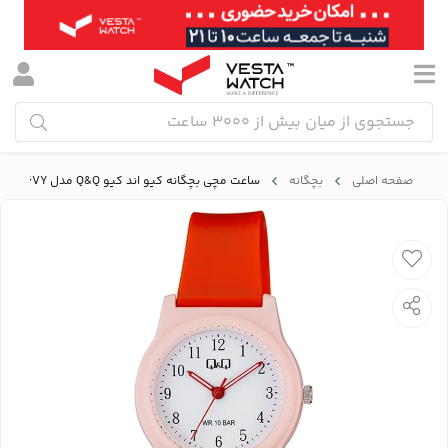
صفحه اصلی
بچگانه
ساعت مچی بچگانه کیو اند کیو Q&Q مدل G23A-016VY