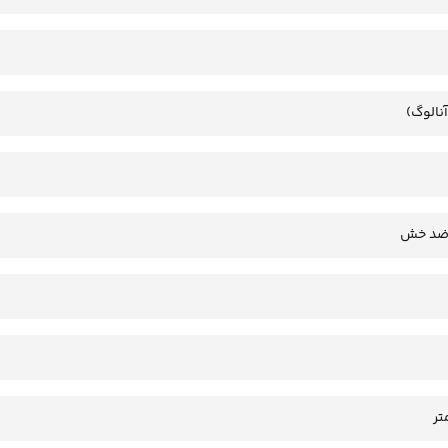
آنالوگ)
 ضد خش