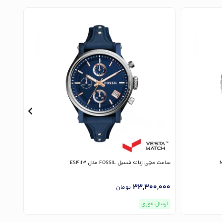
ساعت مچی زنانه فسیل FOSSIL مدل ES4113
ساعت مچی 
,000
33,300,000
تومان
ارسال فوری
ارسا