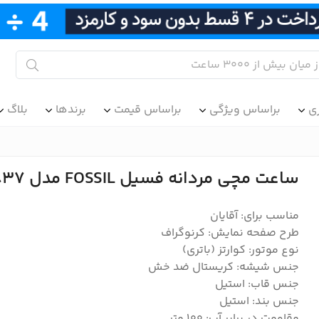
ی
براساس ویژگی
براساس قیمت
برندها
بلاگ
ساعت مچی مردانه فسیل FOSSIL مدل FS5837
مناسب برای: آقایان
طرح صفحه نمایش: کرنوگراف
نوع موتور: کوارتز (باتری)
جنس شیشه: کریستال ضد خش
جنس قاب: استیل
جنس بند: استیل
مقاومت در برابر آب: 100 متر