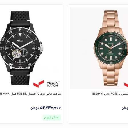
دل ES5371
ساعت مچی مردانه فسیل FOSSIL مدل ME3148
52,730,000
مان
تومان
ارسال فوری