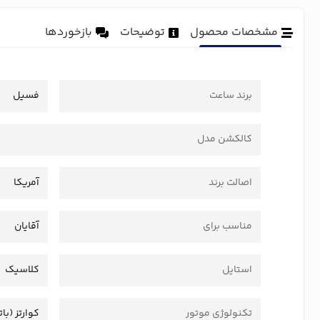
مشخصات محصول
توضیحات
بازخوردها
برند ساعت
فسیل
کالکشن مدل
اصالت برند
آمریکا
مناسب برای
آقایان
استایل
کلاسیک
تکنولوژی موتور
کوارتز (بات