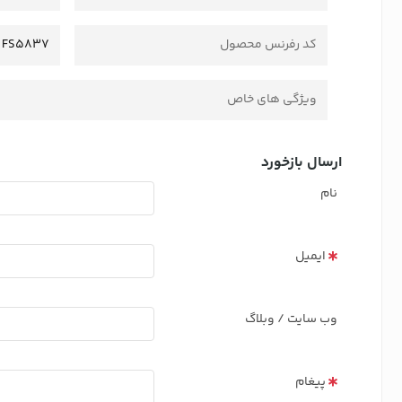
کد رفرنس محصول
FS5837
ویژگی های خاص
ارسال بازخورد
نام
ایمیل
وب سایت / وبلاگ
پیغام