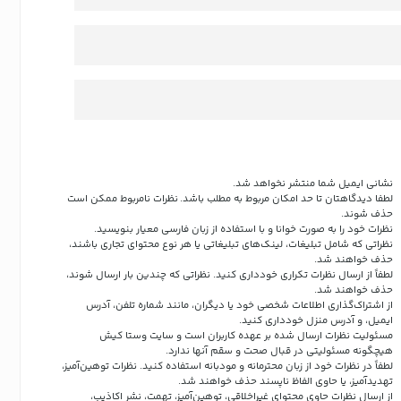
نشانی ایمیل شما منتشر نخواهد شد.
لطفا دیدگاهتان تا حد امکان مربوط به مطلب باشد. نظرات نامربوط ممکن است
حذف شوند.
نظرات خود را به صورت خوانا و با استفاده از زبان فارسی معیار بنویسید.
نظراتی که شامل تبلیغات، لینک‌های تبلیغاتی یا هر نوع محتوای تجاری باشند،
حذف خواهند شد.
لطفاً از ارسال نظرات تکراری خودداری کنید. نظراتی که چندین بار ارسال شوند،
حذف خواهند شد.
از اشتراک‌گذاری اطلاعات شخصی خود یا دیگران، مانند شماره تلفن، آدرس
ایمیل، و آدرس منزل خودداری کنید.
مسئولیت نظرات ارسال شده بر عهده کاربران است و سایت وستا کیش
هیچگونه مسئولیتی در قبال صحت و سقم آنها ندارد.
لطفاً در نظرات خود از زبان محترمانه و مودبانه استفاده کنید. نظرات توهین‌آمیز،
تهدیدآمیز، یا حاوی الفاظ ناپسند حذف خواهند شد.
از ارسال نظرات حاوی محتوای غیراخلاقی، توهین‌آمیز، تهمت، نشر اکاذیب،