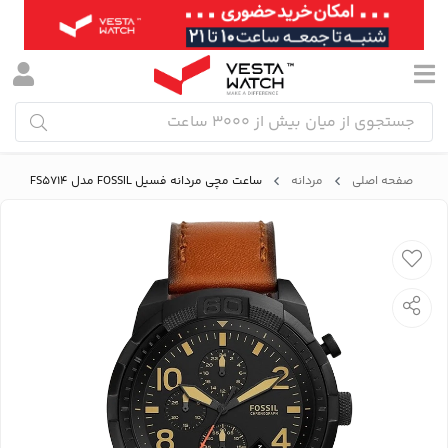
صفحه اصلی
مردانه
ساعت مچی مردانه فسیل FOSSIL مدل FS5714