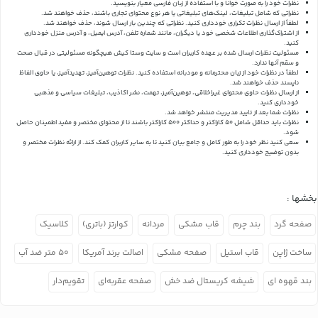
نظرات خود را به صورت خوانا و با استفاده از زبان فارسی معیار بنویسید.
نظراتی که شامل تبلیغات، لینک‌های تبلیغاتی یا هر نوع محتوای تجاری باشند، حذف خواهند شد.
لطفاً از ارسال نظرات تکراری خودداری کنید. نظراتی که چندین بار ارسال شوند، حذف خواهند شد.
از اشتراک‌گذاری اطلاعات شخصی خود یا دیگران، مانند شماره تلفن، آدرس ایمیل، و آدرس منزل خودداری
کنید.
مسئولیت نظرات ارسال شده بر عهده کاربران است و سایت وستا کیش هیچگونه مسئولیتی در قبال صحت
و سقم آنها ندارد.
لطفاً در نظرات خود از زبان محترمانه و مودبانه استفاده کنید. نظرات توهین‌آمیز، تهدیدآمیز، یا حاوی الفاظ
ناپسند حذف خواهند شد.
از ارسال نظرات حاوی محتوای غیراخلاقی، توهین‌آمیز، تهمت، نشر اکاذیب، تبلیغات سیاسی و مذهبی
خودداری کنید.
نظرات شما بعد از تایید مدیریت منتشر خواهد شد.
نظرات باید حداقل شامل 50 کاراکتر و حداکثر 500 کاراکتر باشند تا از محتوای مختصر و مفید اطمینان حاصل
شود.
سعی کنید نظر خود را به طور کامل و جامع بیان کنید تا به سایر کاربران کمک کند.
از ارائه نظرات مختصر و
بدون توضیح خودداری کنید.
بخشها :
صفحه گرد
بند چرم
قاب مشکی
مردانه
کوارتز (باتری)
کلاسیک
ساخت ژاپن
قاب استیل
صفحه مشکی
اصالت برند آمریکا
۵۰ متر ضد آب
بند قهوه ای
شیشه کریستال ضد خش
صفحه عقربه‌ای
تقویم‌دار