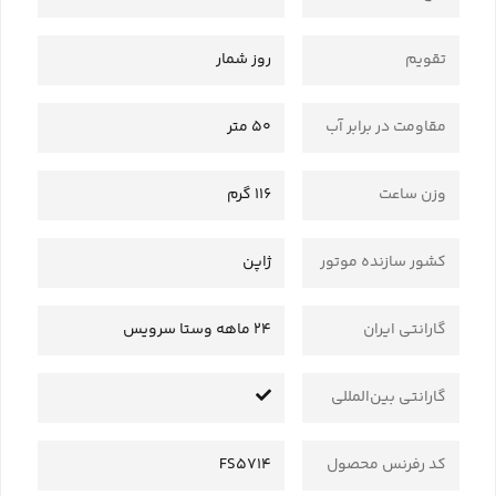
تقویم
روز شمار
مقاومت در برابر آب
50 متر
وزن ساعت
116 گرم
کشور سازنده موتور
ژاپن
گارانتی ایران
24 ماهه وستا سرویس
گارانتی بین‌المللی
کد رفرنس محصول
FS5714