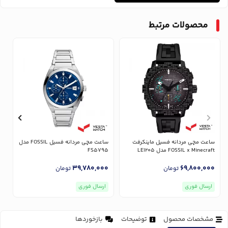
محصولات مرتبط
ساعت مچی مردانه فسیل ماینکرفت
ساعت مچی مردانه فسیل FOSSIL مدل
FOSSIL x Minecraft مدل LE1205
FS5795
1
0
39,780,000
69,800,000
تومان
تومان
ارسال فوری
ارسال فوری
مشخصات محصول
توضیحات
بازخوردها